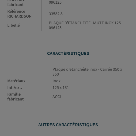
096125
fabricant
Référence
33582.8
RICHARDSON
PLAQUE D'ETANCHEITE HAUTE INOX 125
Libellé
096125
CARACTÉRISTIQUES
Caractéristiques
Plaque d'étanchéité inox - Carrée 350 x
350
Matériaux
Inox
Int./ext.
125 x 131
Famille
ACCI
fabricant
AUTRES CARACTÉRISTIQUES