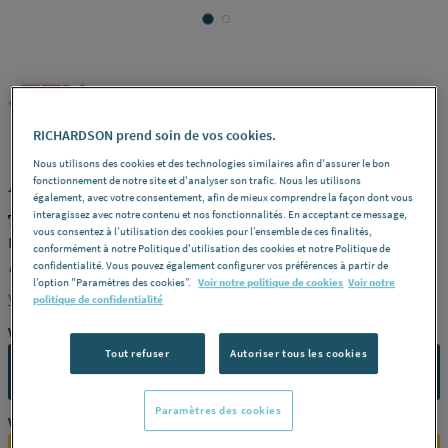
TEN
REF : 33582
RICHARDSON prend soin de vos cookies.
Nous utilisons des cookies et des technologies similaires afin d'assurer le bon
ACCESSOIRES TUBAGE FLEXIBLE
fonctionnement de notre site et d'analyser son trafic. Nous les utilisons
également, avec votre consentement, afin de mieux comprendre la façon dont vous
interagissez avec notre contenu et nos fonctionnalités. En acceptant ce message,
TEN 096125
vous consentez à l’utilisation des cookies pour l’ensemble de ces finalités,
Plaque d'étanchéité inox - carrée 350 x 350 -
Int./ext.
125 x 131 -
conformément à notre Politique d'utilisation des cookies et notre Politique de
Référence
096125
confidentialité. Vous pouvez également configurer vos préférences à partir de
l’option "Paramètres des cookies”.
Voir notre politique de cookies
Voir notre
Voir la description complète
politique de confidentialité
Vous avez un projet ?
Tout refuser
Autoriser tous les cookies
CONTACTEZ-NOUS
Paramètres des cookies
Vous êtes un professionnel ?