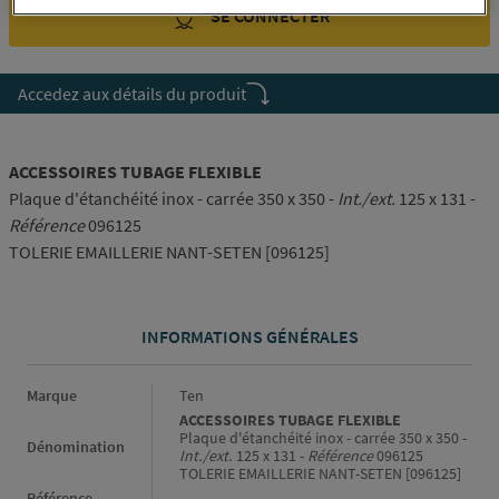
SE CONNECTER
Accedez aux détails du produit
ACCESSOIRES TUBAGE FLEXIBLE
Plaque d'étanchéité inox - carrée 350 x 350 -
Int./ext.
125 x 131 -
Référence
096125
TOLERIE EMAILLERIE NANT-SETEN [096125]
INFORMATIONS GÉNÉRALES
Informations générales
Marque
Ten
ACCESSOIRES TUBAGE FLEXIBLE
Plaque d'étanchéité inox - carrée 350 x 350 -
Dénomination
Int./ext.
125 x 131 -
Référence
096125
TOLERIE EMAILLERIE NANT-SETEN [096125]
Référence