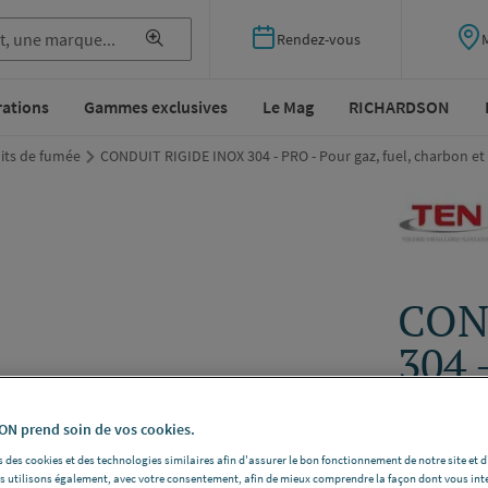
Rendez-vous
rations
Gammes exclusives
Le Mag
RICHARDSON
its de fumée
CONDUIT RIGIDE INOX 304 - PRO - Pour gaz, fuel, charbon et
CON
304 
char
N prend soin de vos cookies.
TEN 65012
 des cookies et des technologies similaires afin d'assurer le bon fonctionnement de notre site et 
Tuyau -
Dési
les utilisons également, avec votre consentement, afin de mieux comprendre la façon dont vous int