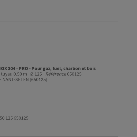
X 304 - PRO - Pour gaz, fuel, charbon et bois
tuyau 0.50 m - Ø 125 -
Référence
650125
E NANT-SETEN [650125]
50 125 650125