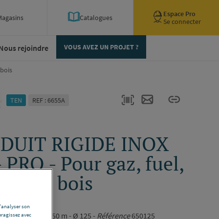
Espace Pro
Magasins
Catalogues
Se connecter
Nous rejoindre
VOUS AVEZ UN PROJET ?
 bois
TEN
REF : 6655A
DUIT RIGIDE INOX
- PRO - Pour gaz, fuel,
bon et bois
5
d'analyser son
gnation
tuyau 0.50 m - Ø 125 -
Référence
650125
eragissez avec