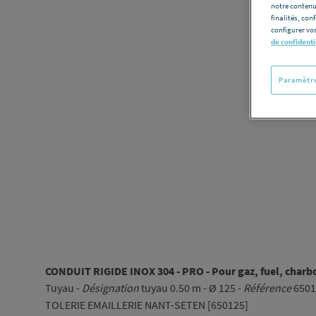
notre contenu
finalités, con
configurer vos
de confidenti
Paramètre
CONDUIT RIGIDE INOX 304 - PRO - Pour gaz, fuel, charbo
Tuyau -
Désignation
tuyau 0.50 m - Ø 125 -
Référence
6501
TOLERIE EMAILLERIE NANT-SETEN [650125]