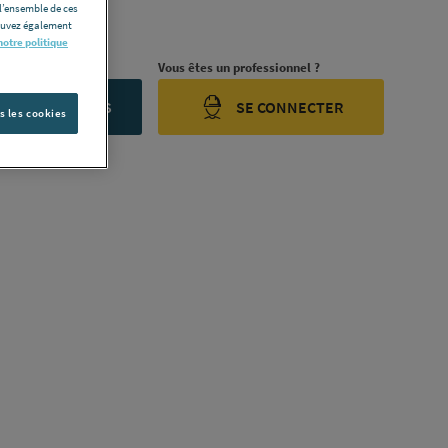
l’ensemble de ces
ription complète
pouvez également
notre politique
rojet ?
Vous êtes un professionnel ?
ONTACTEZ-NOUS
SE CONNECTER
s les cookies