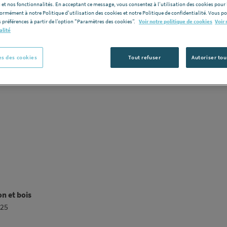
 et nos fonctionnalités. En acceptant ce message, vous consentez à l’utilisation des cookies pour 
Voir la desc
formément à notre Politique d'utilisation des cookies et notre Politique de confidentialité. Vous 
 préférences à partir de l’option "Paramètres des cookies”.
Voir notre politique de cookies
Voir 
alité
Vous avez un p
C
s des cookies
Tout refuser
Autoriser tou
n et bois
25