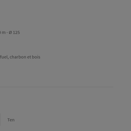
0 m - Ø 125
fuel, charbon et bois
Marque
Ten