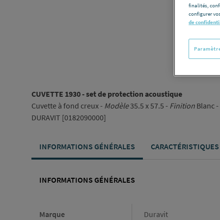
finalités, con
configurer vos
de confidenti
Paramètre
CUVETTE 1930 - set de protection acoustique
Cuvette à fond creux -
Modèle
35.5 x 57.5 -
Finition
Blanc -
DURAVIT [0182090000]
INFORMATIONS GÉNÉRALES
CARACTÉRISTIQUES
INFORMATIONS GÉNÉRALES
Informations générales
Marque
Duravit