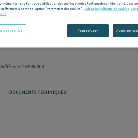
formément à notre Politique d'utilisation des cookies et notre Politique de confidentialité. Vous 
Vous avez un p
 préférences à partir de l’option "Paramètres des cookies”.
Voir notre politique de cookies
Voir 
alité
C
s des cookies
Tout refuser
Autoriser tou
Référence
182090000
DOCUMENTS TECHNIQUES