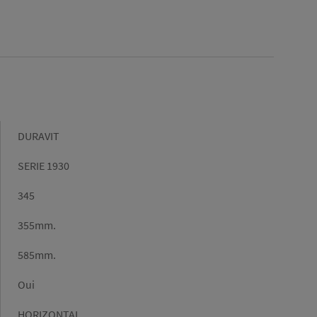
Marque
DURAVIT
Gamme
SERIE 1930
Hauteur
345
(mm)
Largeur
355mm.
(mm)
Profondeur
585mm.
(mm)
Bride
Oui
toilettes
Type
HORIZONTAL