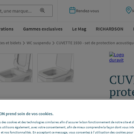
Rendez-vous
rations
Gammes exclusives
Le Mag
RICHARDSON
tes et bidets
WC suspendu
CUVETTE 1930 - set de protection acoustiqu
CUVE
prot
DURAVIT 
Cuvette à fo
N prend soin de vos cookies.
182090000
 des cookies et des technologies similaires afin d'assurer le bon fonctionnement de notre site et 
les utilisons également, avec votre consentement, afin de mieux comprendre la façon dont vous int
Voir la desc
 et nos fonctionnalités. En acceptant ce message, vous consentez à l’utilisation des cookies pour 