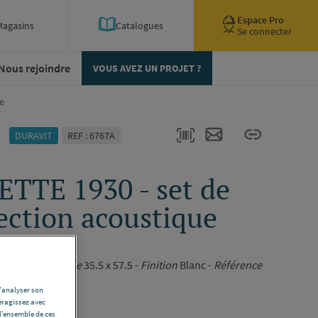
Espace Pro
Magasins
Catalogues
Se connecter
Nous rejoindre
VOUS AVEZ UN PROJET ?
e
DURAVIT
REF : 6767A
TTE 1930 - set de
ection acoustique
0182090000
nd creux -
Modèle
35.5 x 57.5 -
Finition
Blanc -
Référence
d'analyser son
eragissez avec
ription complète
l’ensemble de ces