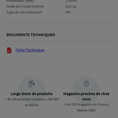
Profondeur (mm)
Profondeur
110mm.
(mm)
Poids de l'unité interne
Poids
0,04 kg
de
Type de raccordement
Type
MM
l'unité
de
interne
raccordement
DOCUMENTS TECHNIQUES
Documents techniques
Fiche Technique
Large choix de produits
Magasins proches de chez
vous
+ de 200 grandes marques, 280 000
+ de 100 magasins en France,
produits
depuis 1855