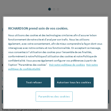
RICHARDSON prend soin de vos cookies.
GEBERIT
REF : 22781
Nous utilisons des cookies et des technologies similaires afin d'assurer le bon
fonctionnement de notre site et d'analyser son trafic. Nous les utilisons
également, avec votre consentement, afin de mieux comprendre la façon dont vous
JOINT MOUSSE ETANCHEITE GEBERIT
interagissez avec notre contenu et nos fonctionnalités. En acceptant ce message,
vous consentez à l’utilisation des cookies pour l’ensemble de ces finalités,
813812001 GEBERIT [813.812.00.1]
conformément à notre Politique d'utilisation des cookies et notre Politique de
confidentialité. Vous pouvez également configurer vos préférences à partir de
GEBERIT 813.812.00.1
l’option "Paramètres des cookies”.
Voir notre politique de cookies
Voir notre
politique de confidentialité
GEBERIT [813.812.00.1]
Voir la description complète
Tout refuser
Autoriser tous les cookies
Vous avez un projet ?
CONTACTEZ-NOUS
Paramètres des cookies
Vous êtes un professionnel ?