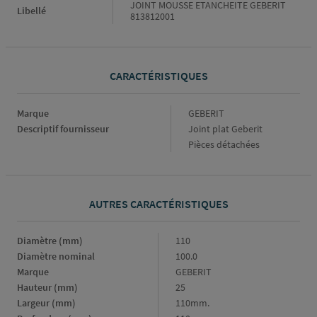
JOINT MOUSSE ETANCHEITE GEBERIT
Libellé
813812001
CARACTÉRISTIQUES
Caractéristiques
Marque
GEBERIT
Descriptif fournisseur
Joint plat Geberit
Pièces détachées
AUTRES CARACTÉRISTIQUES
Diamètre (mm)
Diamètre
110
(mm)
Diamètre nominal
Diamètre
100.0
nominal
Marque
Marque
GEBERIT
Hauteur (mm)
Hauteur
25
(mm)
Largeur (mm)
Largeur
110mm.
(mm)