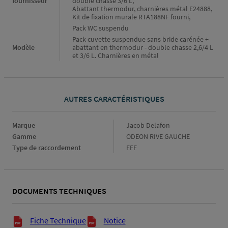
fournisseur
double chasse 3/6 L,
Abattant thermodur, charnières métal E24888,
Kit de fixation murale RTA188NF fourni,
Pack WC suspendu
Pack cuvette suspendue sans bride carénée +
Modèle
abattant en thermodur - double chasse 2,6/4 L
et 3/6 L. Charnières en métal
AUTRES CARACTÉRISTIQUES
Marque
Marque
Jacob Delafon
Gamme
Gamme
ODEON RIVE GAUCHE
Type de raccordement
Type
FFF
de
raccordement
DOCUMENTS TECHNIQUES
Documents techniques
Fiche Technique
Notice