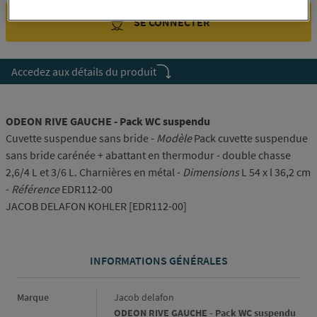
SE CONNECTER
Accedez aux détails du produit
ODEON RIVE GAUCHE - Pack WC suspendu
Cuvette suspendue sans bride -
Modèle
Pack cuvette suspendue
sans bride carénée + abattant en thermodur - double chasse
2,6/4 L et 3/6 L. Charnières en métal -
Dimensions
L 54 x l 36,2 cm
-
Référence
EDR112-00
JACOB DELAFON KOHLER [EDR112-00]
INFORMATIONS GÉNÉRALES
Informations générales
Marque
Jacob delafon
ODEON RIVE GAUCHE - Pack WC suspendu