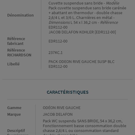
Cuvette suspendue sans bride -
Modèle
Pack cuvette suspendue sans bride carénée
+ abattant en thermodur - double chasse
Dénomination
2,6/4 L et 3/6 L. Charnières en métal -
Dimensions
L 54 x l 36,2 cm -
Référence
EDR112-00
JACOB DELAFON KOHLER [EDR112-00]
Référence
EDR112-00
fabricant
Référence
237KC.1
RICHARDSON
PACK ODEON RIVE GAUCHE SUSP BLC
Libellé
EDR112-00
CARACTÉRISTIQUES
Caractéristiques
Gamme
ODÉON RIVE GAUCHE
Marque
JACOB DELAFON
Pack WC suspendu SANS BRIDE, 54 x 36,2 cm,
Fonctionnement basse consommation double
Descriptif
chasse 2,6/4 L ou consommation standard