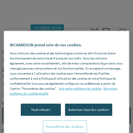
JACOBDELAFON
REF : 237KC
RICHARDSON prend soin de vos cookies.
ODEON RIVE GAUCHE - Pack WC
Nous utilisons des cookies et des technologies similaires afin d'assurer le bon
suspendu
fonctionnement de notre site et d'analyser son trafic. Nous les utilisons
également, avec votre consentement, afin de mieux comprendre la façon dont vous
interagissez avec notre contenu et nos fonctionnalités. En acceptant ce message,
JACOBDELAFON EDR112-00
vous consentez à l’utilisation des cookies pour l’ensemble de ces finalités,
Cuvette suspendue sans bride -
Modèle
Pack cuvette suspendue
conformément à notre Politique d'utilisation des cookies et notre Politique de
sans bride carénée + abattant en thermodur - double chasse
confidentialité. Vous pouvez également configurer vos préférences à partir de
l’option "Paramètres des cookies”.
Voir notre politique de cookies
Voir notre
2,6/4 L et 3/6 L. Charnières en métal -
Dimensions
L 54 x l 36,2 cm
Voir la description complète
politique de confidentialité
-
Référence
EDR112-00
Vous avez un projet ?
Tout refuser
Autoriser tous les cookies
CONTACTEZ-NOUS
Paramètres des cookies
Vous êtes un professionnel ?