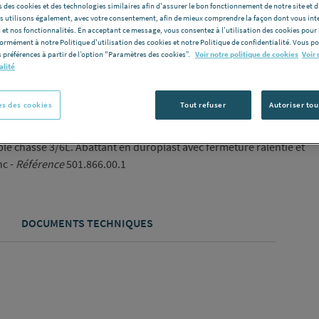
 des cookies et des technologies similaires afin d'assurer le bon fonctionnement de notre site et 
Vous avez un p
les utilisons également, avec votre consentement, afin de mieux comprendre la façon dont vous int
 et nos fonctionnalités. En acceptant ce message, vous consentez à l’utilisation des cookies pour 
C
formément à notre Politique d'utilisation des cookies et notre Politique de confidentialité. Vous 
 préférences à partir de l’option "Paramètres des cookies”.
Voir notre politique de cookies
Voir 
alité
s des cookies
Tout refuser
Autoriser tou
ble chasse 3/6L. Abattant en duroplast avec fermeture ralentie et
nc -
Référence
501.866.00.1
DOCUMENTS TECHNIQUES