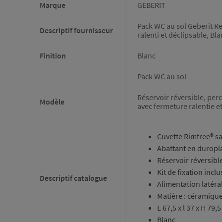
Marque
GEBERIT
Pack WC au sol Geberit Re
Descriptif fournisseur
ralenti et déclipsable, Bl
Finition
Blanc
Pack WC au sol
Réservoir réversible, per
Modèle
avec fermeture ralentie e
Cuvette Rimfree® sa
Abattant en duropla
Réservoir réversible
Kit de fixation inclu
Descriptif catalogue
Alimentation latéral
Matière : céramiqu
L 67,5 x l 37 x H 79,
Blanc