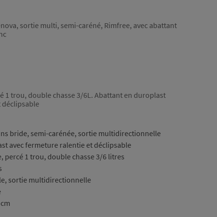
nova, sortie multi, semi-caréné, Rimfree, avec abattant
anc
cé 1 trou, double chasse 3/6L. Abattant en duroplast
t déclipsable
ns bride, semi-carénée, sortie multidirectionnelle
st avec fermeture ralentie et déclipsable
, percé 1 trou, double chasse 3/6 litres
s
e, sortie multidirectionnelle
e
5 cm