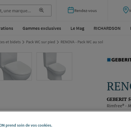
Rendez-vous
rations
Gammes exclusives
Le Mag
RICHARDSON
tes et bidets
Pack WC sur pied
RENOVA - Pack WC au sol
RENO
GEBERIT 5
Rimfree® -
M
3/6L. Abatta
Dimensions
Voir la desc
N prend soin de vos cookies.
501.866.00.