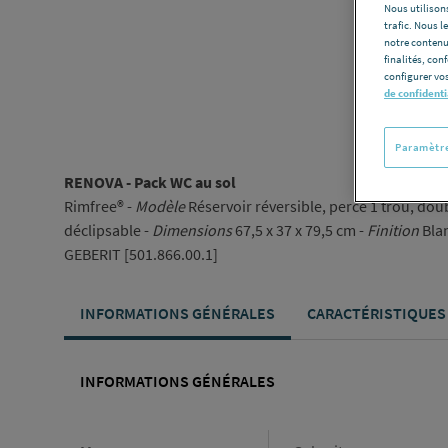
Nous utilisons
trafic. Nous 
notre contenu
finalités, con
configurer vos
de confidenti
Paramètre
RENOVA - Pack WC au sol
Rimfree® -
Modèle
Réservoir réversible, percé 1 trou, dou
déclipsable -
Dimensions
67,5 x 37 x 79,5 cm -
Finition
Bla
GEBERIT [501.866.00.1]
INFORMATIONS GÉNÉRALES
CARACTÉRISTIQUES
INFORMATIONS GÉNÉRALES
Informations générales