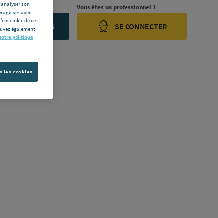
d'analyser son
rojet ?
Vous êtes un professionnel ?
eragissez avec
l’ensemble de ces
ONTACTEZ-NOUS
SE CONNECTER
pouvez également
notre politique
s les cookies