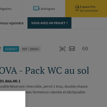
Espace Pro
Magasins
Catalogues
Se connecter
Nous rejoindre
VOUS AVEZ UN PROJET ?
GEBERIT
REF : 285NU
VA - Pack WC au sol
01.866.00.1
odèle
Réservoir réversible, percé 1 trou, double chasse
nt en duroplast avec fermeture ralentie et déclipsable -
67,5 x 37 x 79,5 cm -
Finition
Blanc -
Référence
ription complète
1