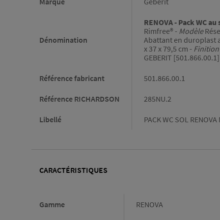
Marque
Geberit
RENOVA - Pack WC au 
Rimfree® -
Modèle
Réser
Dénomination
Abattant en duroplast a
x 37 x 79,5 cm -
Finition
GEBERIT [501.866.00.1]
Référence fabricant
501.866.00.1
Référence RICHARDSON
285NU.2
Libellé
PACK WC SOL RENOVA M
CARACTÉRISTIQUES
Caractéristiques
Gamme
RENOVA