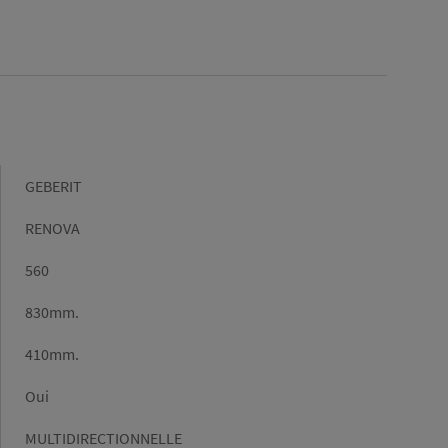
Marque
GEBERIT
Gamme
RENOVA
Hauteur
560
(mm)
Largeur
830mm.
(mm)
Profondeur
410mm.
(mm)
Abattant
Oui
toilettes
Type
MULTIDIRECTIONNELLE