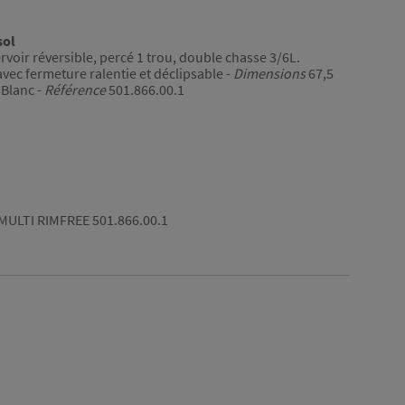
sol
voir réversible, percé 1 trou, double chasse 3/6L.
vec fermeture ralentie et déclipsable -
Dimensions
67,5
Blanc -
Référence
501.866.00.1
ULTI RIMFREE 501.866.00.1