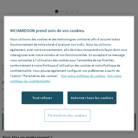
RICHARDSON prend soin de vos cookies.
GROHE
REF : 229VL
Nous utilisons des cookies et des technologies similaires afin d'assurer le bon
fonctionnement de notre site et d'analyser son trafic. Nous les utilisons
également, avec votre consentement, afin de mieux comprendre la façon dont vous
interagissez avec notre contenu et nos fonctionnalités. En acceptant ce message,
vous consentez à l’utilisation des cookies pour l’ensemble de ces finalités,
ABATTANT WC EURO CERAMIC--
conformément à notre Politique d'utilisation des cookies et notre Politique de
BLC/ALPIN 39330001 GROHE
confidentialité. Vous pouvez également configurer vos préférences à partir de
l’option "Paramètres des cookies”.
Voir notre politique de cookies
Voir notre
politique de confidentialité
GROHE 39330001
GROHE
Tout refuser
Autoriser tous les cookies
Voir la description complète
Vous avez un projet ?
Paramètres des cookies
CONTACTEZ-NOUS
Vous êtes un professionnel ?