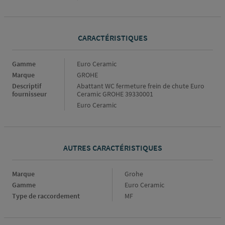
CARACTÉRISTIQUES
Caractéristiques
Gamme
Euro Ceramic
Marque
GROHE
Descriptif
Abattant WC fermeture frein de chute Euro
fournisseur
Ceramic GROHE 39330001
Euro Ceramic
AUTRES CARACTÉRISTIQUES
Marque
Marque
Grohe
Gamme
Gamme
Euro Ceramic
Type de raccordement
Type
MF
de
raccordement