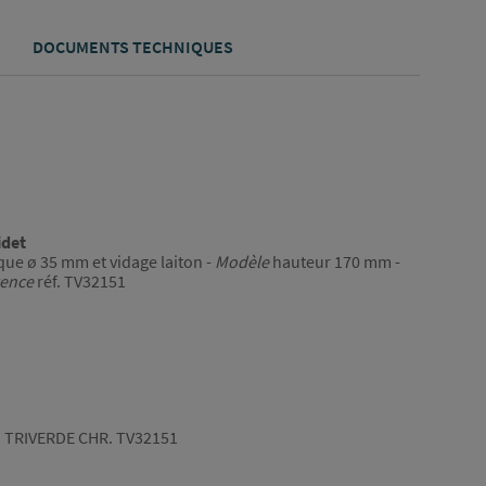
DOCUMENTS TECHNIQUES
idet
ue ø 35 mm et vidage laiton -
Modèle
hauteur 170 mm -
rence
réf. TV32151
 TRIVERDE CHR. TV32151