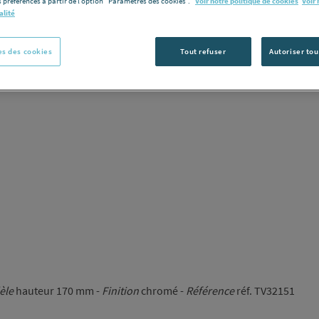
 préférences à partir de l’option "Paramètres des cookies”.
Voir notre politique de cookies
Voir 
alité
Vous avez un p
C
s des cookies
Tout refuser
Autoriser tou
èle
hauteur 170 mm -
Finition
chromé -
Référence
réf. TV32151