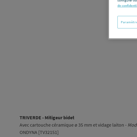
configurer vos
de confidenti
Paramètre
TRIVERDE - Mitigeur bidet
Avec cartouche céramique ø 35 mm et vidage laiton -
Mod
ONDYNA [TV32151]