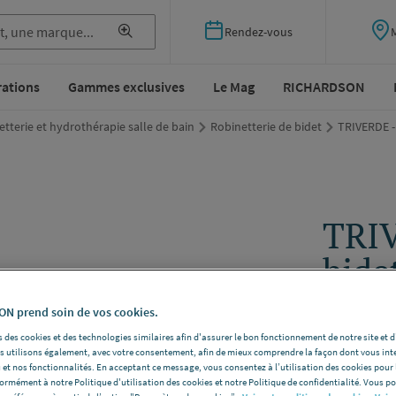
Rendez-vous
rations
Gammes exclusives
Le Mag
RICHARDSON
tterie et hydrothérapie salle de bain
Robinetterie de bidet
TRIVERDE - 
TRIV
bide
CRISTINA
N prend soin de vos cookies.
Avec cartouc
 des cookies et des technologies similaires afin d'assurer le bon fonctionnement de notre site et 
170 mm -
Fi
les utilisons également, avec votre consentement, afin de mieux comprendre la façon dont vous int
 et nos fonctionnalités. En acceptant ce message, vous consentez à l’utilisation des cookies pour 
Voir la desc
formément à notre Politique d'utilisation des cookies et notre Politique de confidentialité. Vous 