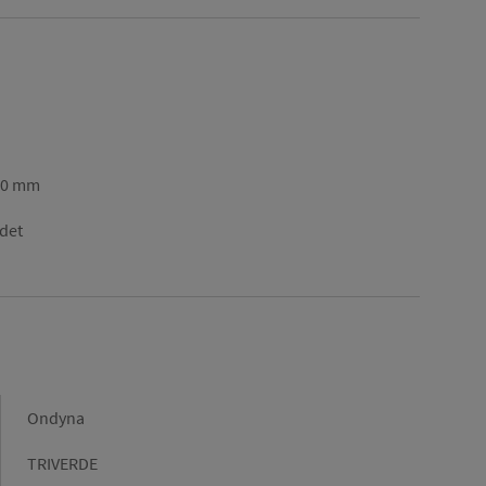
70 mm
idet
Marque
Ondyna
Gamme
TRIVERDE