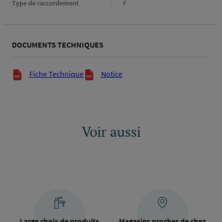
Type de raccordement
Type
F
de
raccordement
DOCUMENTS TECHNIQUES
Documents techniques
Fiche Technique
Notice
Voir aussi
Large choix de produits
Magasins proches de chez