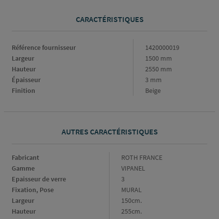
CARACTÉRISTIQUES
Caractéristiques
Référence fournisseur
1420000019
Largeur
1500 mm
Hauteur
2550 mm
Épaisseur
3 mm
Finition
Beige
AUTRES CARACTÉRISTIQUES
Fabricant
Fabricant
ROTH FRANCE
Gamme
Gamme
VIPANEL
Epaisseur de verre
Epaisseur
3
de
Fixation, Pose
Fixation,
MURAL
verre
Pose
Largeur
Largeur
150cm.
Hauteur
Hauteur
255cm.