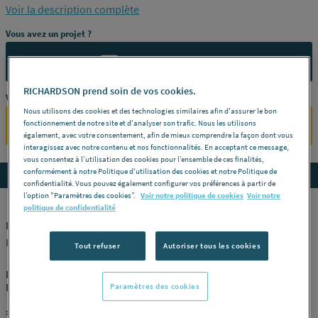
Voir la description complète
Vous avez un projet ?
CONTACTEZ-NOUS
RICHARDSON prend soin de vos cookies.
Vous êtes un professionnel ?
Nous utilisons des cookies et des technologies similaires afin d'assurer le bon
fonctionnement de notre site et d'analyser son trafic. Nous les utilisons
SE CONNECTER
également, avec votre consentement, afin de mieux comprendre la façon dont vous
interagissez avec notre contenu et nos fonctionnalités. En acceptant ce message,
vous consentez à l’utilisation des cookies pour l’ensemble de ces finalités,
conformément à notre Politique d'utilisation des cookies et notre Politique de
Accedez aux détails du produit
confidentialité. Vous pouvez également configurer vos préférences à partir de
l’option "Paramètres des cookies”.
Voir notre politique de cookies
Voir notre
politique de confidentialité
PANNEAU MUR.150X255 BEIGE/PER P 1420000019
ROTH FRANCE [1420000019]
Tout refuser
Autoriser tous les cookies
Panneau mural - Aspect Marbre VIPANEL® PM MAR 15025 03 -
Beige
Paramètres des cookies
> Panneaux étanches en alu-composite pour habiller une