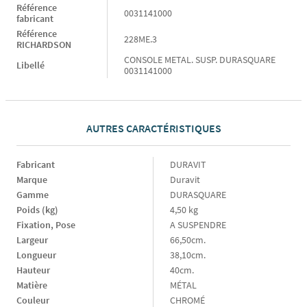
Référence
0031141000
fabricant
Référence
228ME.3
RICHARDSON
CONSOLE METAL. SUSP. DURASQUARE
Libellé
0031141000
AUTRES CARACTÉRISTIQUES
Fabricant
Fabricant
DURAVIT
Marque
Marque
Duravit
Gamme
Gamme
DURASQUARE
Poids (kg)
Poids
4,50 kg
(kg)
Fixation, Pose
Fixation,
A SUSPENDRE
Pose
Largeur
Largeur
66,50cm.
Longueur
Longueur
38,10cm.
Hauteur
Hauteur
40cm.
Matière
Matière
MÉTAL
Couleur
Couleur
CHROMÉ