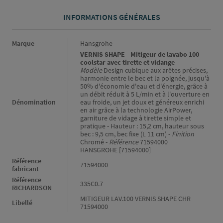
INFORMATIONS GÉNÉRALES
Informations générales
Marque
Hansgrohe
VERNIS SHAPE - Mitigeur de lavabo 100
coolstar avec tirette et vidange
Modèle
Design cubique aux arêtes précises,
harmonie entre le bec et la poignée, jusqu'à
50% d'économie d'eau et d'énergie, grâce à
un débit réduit à 5 L/min et à l'ouverture en
Dénomination
eau froide, un jet doux et généreux enrichi
en air grâce à la technologie AirPower,
garniture de vidage à tirette simple et
pratique - Hauteur : 15,2 cm, hauteur sous
bec : 9,5 cm, bec fixe (L 11 cm) -
Finition
Chromé -
Référence
71594000
HANSGROHE [71594000]
Référence
71594000
fabricant
Référence
335C0.7
RICHARDSON
MITIGEUR LAV.100 VERNIS SHAPE CHR
Libellé
71594000