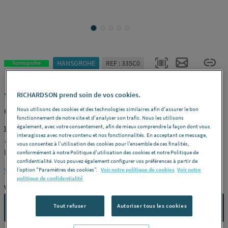
HANSGROHE
REF : 335C0
VERNIS SHAPE - Mitigeur de lavabo 100
RICHARDSON prend soin de vos cookies.
coolstar avec tirette et vidange
Nous utilisons des cookies et des technologies similaires afin d'assurer le bon
fonctionnement de notre site et d'analyser son trafic. Nous les utilisons
également, avec votre consentement, afin de mieux comprendre la façon dont vous
HANSGROHE 71594000
interagissez avec notre contenu et nos fonctionnalités. En acceptant ce message,
Modèle
Design cubique aux arêtes précises, harmonie entre le
vous consentez à l’utilisation des cookies pour l’ensemble de ces finalités,
bec et la poignée, jusqu'à 50% d'économie d'eau et d'énergie,
conformément à notre Politique d'utilisation des cookies et notre Politique de
confidentialité. Vous pouvez également configurer vos préférences à partir de
grâce à un débit réduit à 5 L/min et à l'ouverture en eau froide,
Voir la description complète
l’option "Paramètres des cookies”.
Voir notre politique de cookies
Voir notre
un jet doux et généreux enrichi en air grâce à la technologie
politique de confidentialité
Vous avez un projet ?
AirPower, garniture de vidage à tirette simple et pratique -
Hauteur : 15,2 cm, hauteur sous bec : 9,5 cm, bec fixe (L 11 cm) -
Tout refuser
Autoriser tous les cookies
CONTACTEZ-NOUS
Finition
Chromé -
Référence
71594000