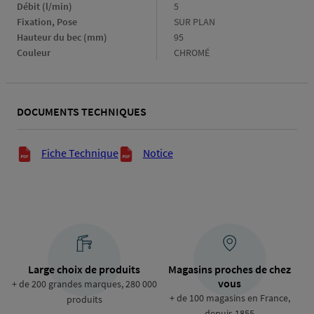
(mm)
Débit (l/min)
Débit
5
(l/min)
Fixation, Pose
Fixation,
SUR PLAN
Pose
Hauteur du bec (mm)
Hauteur
95
du
Couleur
Couleur
CHROMÉ
bec
(mm)
DOCUMENTS TECHNIQUES
Documents techniques
Fiche Technique
Notice
Large choix de produits
Magasins proches de chez
vous
+ de 200 grandes marques, 280 000
+ de 100 magasins en France,
produits
depuis 1855