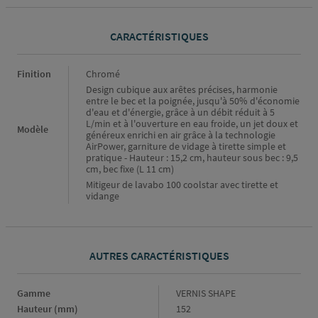
CARACTÉRISTIQUES
Caractéristiques
Finition
Chromé
Design cubique aux arêtes précises, harmonie
entre le bec et la poignée, jusqu'à 50% d'économie
d'eau et d'énergie, grâce à un débit réduit à 5
L/min et à l'ouverture en eau froide, un jet doux et
Modèle
généreux enrichi en air grâce à la technologie
AirPower, garniture de vidage à tirette simple et
pratique - Hauteur : 15,2 cm, hauteur sous bec : 9,5
cm, bec fixe (L 11 cm)
Mitigeur de lavabo 100 coolstar avec tirette et
vidange
AUTRES CARACTÉRISTIQUES
Gamme
Gamme
VERNIS SHAPE
Hauteur (mm)
Hauteur
152