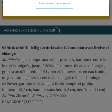
Vous êtes un professionnel ?
Paramètres des cookies
SE CONNECTER
Accedez aux détails du produit
VERNIS SHAPE - Mitigeur de lavabo 100 coolstar avec tirette et
vidange
Modèle
Design cubique aux arêtes précises, harmonie entre le
bec et la poignée, jusqu'à 50% d'économie d'eau et d'énergie,
grâce à un débit réduit à 5 L/min et à l'ouverture en eau froide,
un jet doux et généreux enrichi en air grâce à la technologie
AirPower, garniture de vidage à tirette simple et pratique -
Hauteur : 15,2 cm, hauteur sous bec : 9,5 cm, bec fixe (L 11 cm) -
Finition
Chromé -
Référence
71594000
HANSGROHE [71594000]