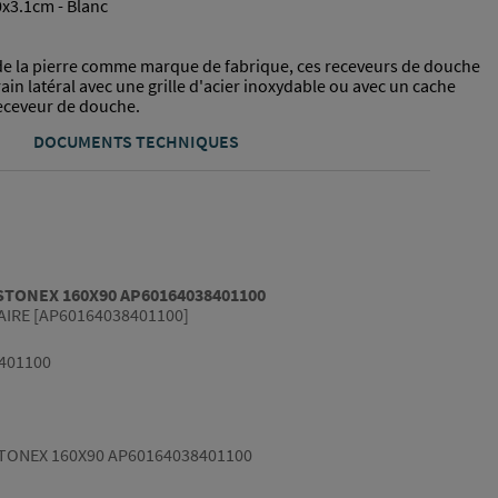
x3.1cm - Blanc
 de la pierre comme marque de fabrique, ces receveurs de douche
drain latéral avec une grille d'acier inoxydable ou avec un cache
receveur de douche.
DOCUMENTS TECHNIQUES
TONEX 160X90 AP60164038401100
AIRE [AP60164038401100]
401100
TONEX 160X90 AP60164038401100