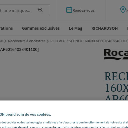
Rendez-vous
rations
Gammes exclusives
Le Mag
RICHARDSON
he
Receveurs à encastrer
RECEVEUR STONEX 160X90 AP60164038401100
REC
160
AP6
SAN
N prend soin de vos cookies.
[AP6
 des cookies et des technologies similaires afin d'assurer le bon fonctionnement de notre site et 
les utilisons également, avec votre consentement, afin de mieux comprendre la façon dont vous int