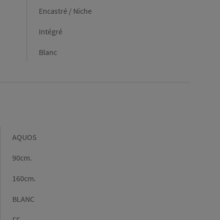
Encastré / Niche
Intégré
Blanc
Gamme
AQUOS
Largeur
90cm.
Longueur
160cm.
Couleur
BLANC
Type
FF