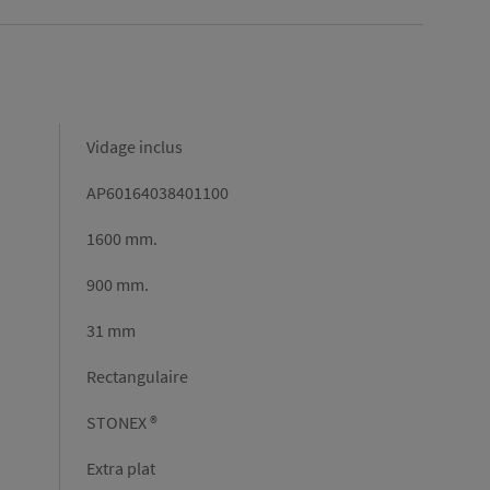
Vidage inclus
AP60164038401100
1600 mm.
900 mm.
31 mm
Rectangulaire
STONEX ®
Extra plat