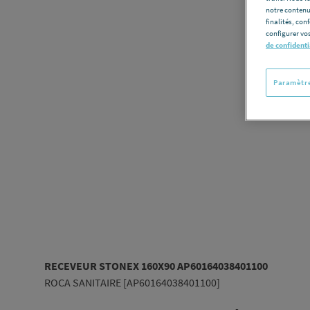
notre contenu
finalités, con
configurer vos
de confidenti
Paramètre
RECEVEUR STONEX 160X90 AP60164038401100
ROCA SANITAIRE [AP60164038401100]