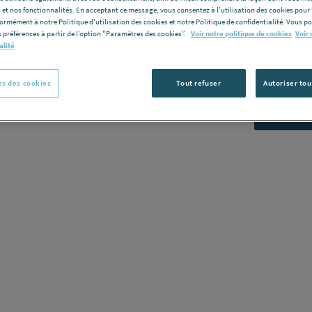
 et nos fonctionnalités. En acceptant ce message, vous consentez à l’utilisation des cookies pour 
ROCA AP6
formément à notre Politique d'utilisation des cookies et notre Politique de confidentialité. Vous 
ROCA SANIT
 préférences à partir de l’option "Paramètres des cookies”.
Voir notre politique de cookies
Voir 
alité
Voir la desc
Vous avez un p
s des cookies
Tout refuser
Autoriser tou
C