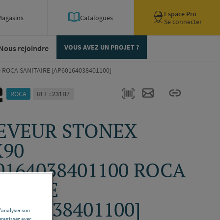
Espace Pro
Magasins
Catalogues
Se connecter
Nous rejoindre
VOUS AVEZ UN PROJET ?
 ROCA SANITAIRE [AP60164038401100]
ROCA
REF : 231B7
EVEUR STONEX
X90
0164038401100 ROCA
ITAIRE
0164038401100]
d'analyser son
eragissez avec