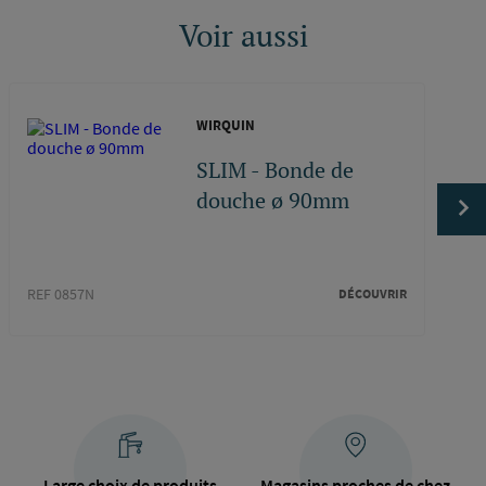
Voir aussi
WIRQUIN
SLIM - Bonde de
douche ø 90mm
REF 0857N
DÉCOUVRIR
REF 1
Large choix de produits
Magasins proches de chez