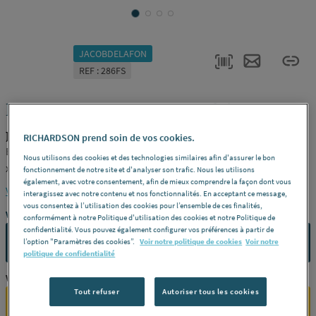
JACOBDELAFON
REF : 286FS
KYREO - Receveur rectangulaire
JACOBDELAFON ENP902-00
RICHARDSON prend soin de vos cookies.
Extraplat à poser ou à encastrer, céramique -
Modèle
L 120 x l 90
Nous utilisons des cookies et des technologies similaires afin d'assurer le bon
x H 4 cm -
Finition
Blanc -
Référence
ENP902-00
fonctionnement de notre site et d'analyser son trafic. Nous les utilisons
également, avec votre consentement, afin de mieux comprendre la façon dont vous
Voir la description complète
interagissez avec notre contenu et nos fonctionnalités. En acceptant ce message,
vous consentez à l’utilisation des cookies pour l’ensemble de ces finalités,
Vous avez un projet ?
conformément à notre Politique d'utilisation des cookies et notre Politique de
confidentialité. Vous pouvez également configurer vos préférences à partir de
CONTACTEZ-NOUS
l’option "Paramètres des cookies”.
Voir notre politique de cookies
Voir notre
politique de confidentialité
Vous êtes un professionnel ?
Tout refuser
Autoriser tous les cookies
SE CONNECTER