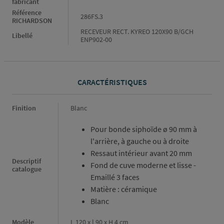
fabricant
Référence
286FS.3
RICHARDSON
RECEVEUR RECT. KYREO 120X90 B/GCH
Libellé
ENP902-00
CARACTÉRISTIQUES
Caractéristiques
Finition
Blanc
Pour bonde siphoïde ø 90 mm à
l'arrière, à gauche ou à droite
Ressaut intérieur avant 20 mm
Descriptif
Fond de cuve moderne et lisse -
catalogue
Emaillé 3 faces
Matière : céramique
Blanc
Modèle
L 120 x l 90 x H 4 cm