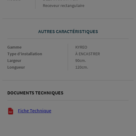
Receveur rectangulaire
AUTRES CARACTÉRISTIQUES
Gamme
Gamme
KYREO
Type d’installation
Type
À ENCASTRER
d’installation
Largeur
Largeur
90cm.
Longueur
Longueur
120cm.
DOCUMENTS TECHNIQUES
Documents techniques
Fiche Technique