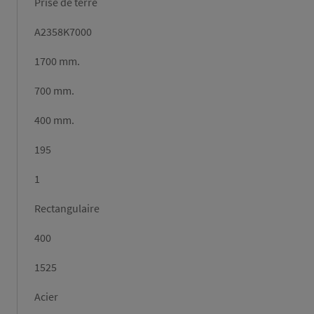
Prise de terre
A2358K7000
1700 mm.
700 mm.
400 mm.
195
1
Rectangulaire
400
1525
Acier