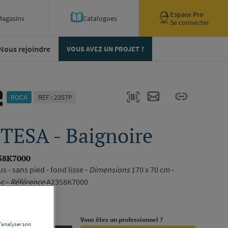
Espace Pro
Magasins
Catalogues
Se connecter
Nous rejoindre
VOUS AVEZ UN PROJET ?
ROCA
REF : 2357P
ESA - Baignoire
58K7000
s - sans pied - fond lisse -
Dimensions
170 x 70 cm -
c -
Référence
A2358K7000
ription complète
rojet ?
Vous êtes un professionnel ?
d'analyser son