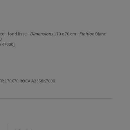
ed - fond lisse -
Dimensions
170 x 70 cm -
Finition
Blanc
0
8K7000]
TR 170X70 ROCA A2358K7000