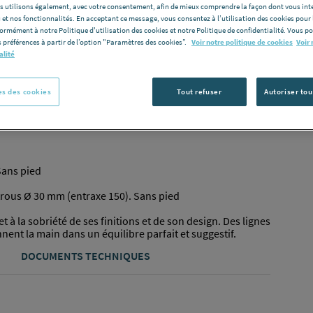
les utilisons également, avec votre consentement, afin de mieux comprendre la façon dont vous int
C
 et nos fonctionnalités. En acceptant ce message, vous consentez à l’utilisation des cookies pour 
formément à notre Politique d'utilisation des cookies et notre Politique de confidentialité. Vous 
 préférences à partir de l’option "Paramètres des cookies”.
Voir notre politique de cookies
Voir 
alité
s des cookies
Tout refuser
Autoriser tou
70 cm -
Finition
Blanc -
Référence
A2358K7000
Sans pied
 trous Ø 30 mm (entraxe 150). Sans pied
t à la sobriété de ses finitions et de son design. Des lignes
nent la main dans un équilibre parfait et suggestif.
DOCUMENTS TECHNIQUES