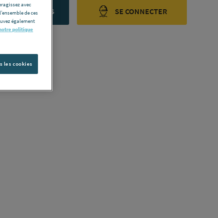
eragissez avec
ONTACTEZ-NOUS
SE CONNECTER
l’ensemble de ces
pouvez également
notre politique
s les cookies