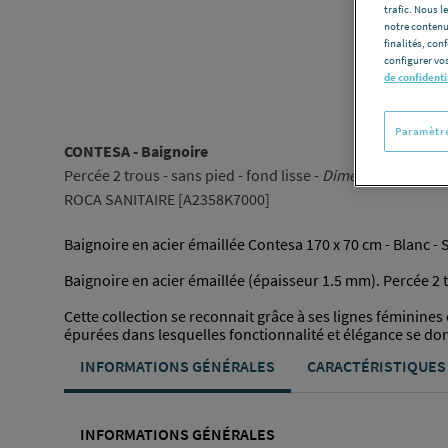
trafic. Nous 
notre contenu
finalités, con
configurer vos
de confidenti
Paramètre
CONTESA - Baignoire
Percée 2 trous - sans pied - fond lisse -
Dimensions
170 x 
ROCA SANITAIRE [A2358K7000]
Baignoire en acier émaillée Contesa 170 x 70 cm - Blanc - 
Baignoire en acier émaillée (épaisseur 1.5 mm). Percée 2
Cette collection se reconnait grâce à ses lignes féminines e
épurées dans lesquelles fonctionnalité et élégance se don
INFORMATIONS GÉNÉRALES
CARACTÉRISTIQUES
INFORMATIONS GÉNÉRALES