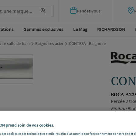
Rendez-vous
rations
Gammes exclusives
Le Mag
RICHARDSON
ire salle de bain
Baignoires acier
CONTESA - Baignoire
CONT
ROCA A23
Percée 2 trou
Finition
Blan
Voir la desc
N prend soin de vos cookies.
Vous avez un p
 des cookies et des technologies similaires afin d'assurer le bon fonctionnement de notre site et 