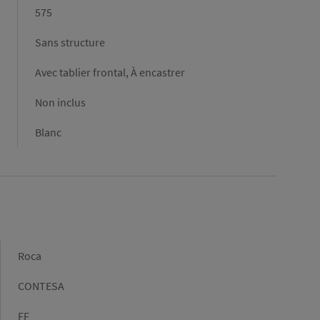
575
Sans structure
Avec tablier frontal, À encastrer
Non inclus
Blanc
Marque
Roca
Gamme
CONTESA
Type
FF