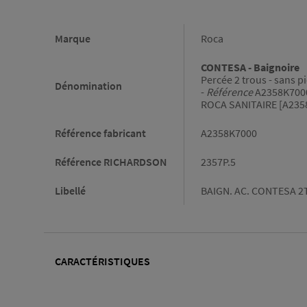
Informations générales
Marque
Roca
CONTESA - Baignoire
Percée 2 trous - sans pi
Dénomination
-
Référence
A2358K700
ROCA SANITAIRE [A235
Référence fabricant
A2358K7000
Référence RICHARDSON
2357P.5
Libellé
BAIGN. AC. CONTESA 2
CARACTÉRISTIQUES
Caractéristiques