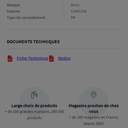
Marque
Marque
Roca
Gamme
Gamme
CONTESA
Type de raccordement
Type
MF
de
raccordement
DOCUMENTS TECHNIQUES
Documents techniques
Fiche Technique
Notice
Large choix de produits
Magasins proches de chez
vous
+ de 200 grandes marques, 280 000
+ de 100 magasins en France,
produits
depuis 1855