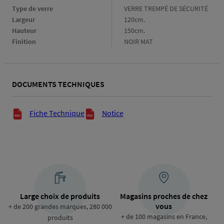
Type de verre
Type
VERRE TREMPÉ DE SÉCURITÉ
de
Largeur
Largeur
120cm.
verre
Hauteur
Hauteur
150cm.
Finition
Finition
NOIR MAT
DOCUMENTS TECHNIQUES
Documents techniques
Fiche Technique
Notice
Large choix de produits
Magasins proches de chez
vous
+ de 200 grandes marques, 280 000
+ de 100 magasins en France,
produits