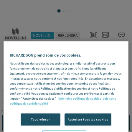
NOVELLINI
REF : 240RA
RICHARDSON prend soin de vos cookies.
YOUNG 1BSV - Pare-baignoire 2
Nous utilisons des cookies et des technologies similaires afin d'assurer le bon
panneaux repliables
fonctionnement de notre site et d'analyser son trafic. Nous les utilisons
également, avec votre consentement, afin de mieux comprendre la façon dont vous
NOVELLINI Y21BSV120D-1H
interagissez avec notre contenu et nos fonctionnalités. En acceptant ce message,
Modèle
Version droite ; Réversible ; Verre transparent 6 mm avec
vous consentez à l’utilisation des cookies pour l’ensemble de ces finalités,
conformément à notre Politique d'utilisation des cookies et notre Politique de
traitement déperlant Crystal Clear -
Dimensions
L 120 x H 150 cm
confidentialité. Vous pouvez également configurer vos préférences à partir de
-
Finition
Noir -
Référence
Y21BSV120D-1H
l’option "Paramètres des cookies”.
Voir notre politique de cookies
Voir notre
Voir la description complète
politique de confidentialité
Vous avez un projet ?
Tout refuser
Autoriser tous les cookies
CONTACTEZ-NOUS