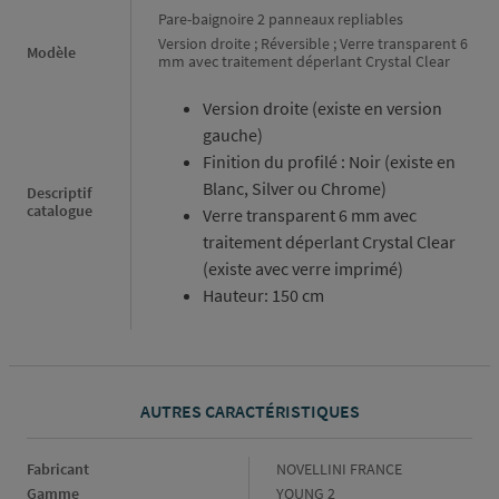
Pare-baignoire 2 panneaux repliables
Version droite ; Réversible ; Verre transparent 6
Modèle
mm avec traitement déperlant Crystal Clear
Version droite (existe en version
gauche)
Finition du profilé : Noir (existe en
Blanc, Silver ou Chrome)
Descriptif
catalogue
Verre transparent 6 mm avec
traitement déperlant Crystal Clear
(existe avec verre imprimé)
Hauteur: 150 cm
AUTRES CARACTÉRISTIQUES
Fabricant
Fabricant
NOVELLINI FRANCE
Gamme
Gamme
YOUNG 2