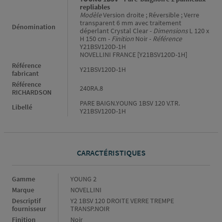
repliables
Modèle
Version droite ; Réversible ; Verre
transparent 6 mm avec traitement
Dénomination
déperlant Crystal Clear -
Dimensions
L 120 x
H 150 cm -
Finition
Noir -
Référence
Y21BSV120D-1H
NOVELLINI FRANCE [Y21BSV120D-1H]
Référence
Y21BSV120D-1H
fabricant
Référence
240RA.8
RICHARDSON
PARE BAIGN.YOUNG 1BSV 120 V.TR.
Libellé
Y21BSV120D-1H
CARACTÉRISTIQUES
Caractéristiques
Gamme
YOUNG 2
Marque
NOVELLINI
Descriptif
Y2 1BSV 120 DROITE VERRE TREMPE
fournisseur
TRANSP.NOIR
Finition
Noir