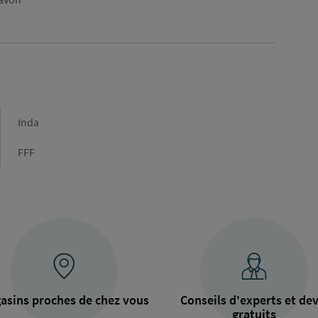
Marque
Inda
Type
FFF
de
raccordement
asins proches de chez vous
Conseils d'experts et dev
gratuits