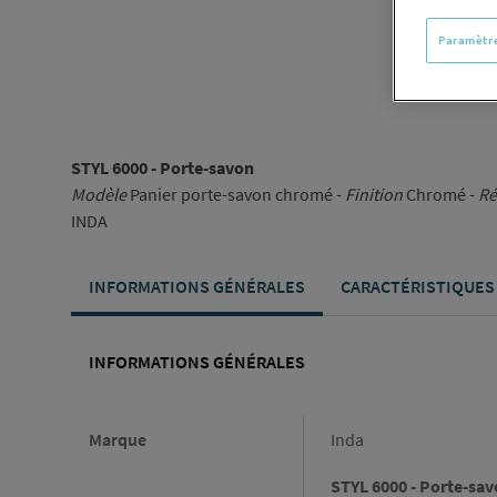
Paramètre
STYL 6000 - Porte-savon
Modèle
Panier porte-savon chromé -
Finition
Chromé -
Ré
INDA
INFORMATIONS GÉNÉRALES
CARACTÉRISTIQUES
INFORMATIONS GÉNÉRALES
Informations générales
Marque
Inda
STYL 6000 - Porte-sa