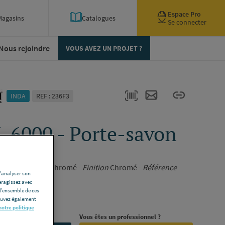
Espace Pro
Magasins
Catalogues
Se connecter
Nous rejoindre
VOUS AVEZ UN PROJET ?
INDA
REF : 236F3
 6000 - Porte-savon
490AL
er porte-savon chromé -
Finition
Chromé -
Référence
d'analyser son
eragissez avec
l’ensemble de ces
ription complète
pouvez également
notre politique
rojet ?
Vous êtes un professionnel ?