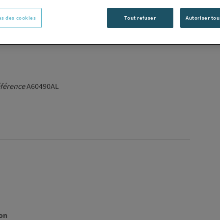
C
s des cookies
Tout refuser
Autoriser tou
férence
A60490AL
von