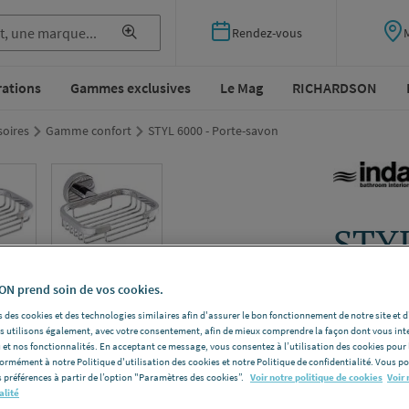
Rendez-vous
rations
Gammes exclusives
Le Mag
RICHARDSON
soires
Gamme confort
STYL 6000 - Porte-savon
STYL
INDA A60
N prend soin de vos cookies.
Modèle
Pani
 des cookies et des technologies similaires afin d'assurer le bon fonctionnement de notre site et 
A60490AL
les utilisons également, avec votre consentement, afin de mieux comprendre la façon dont vous int
 et nos fonctionnalités. En acceptant ce message, vous consentez à l’utilisation des cookies pour 
Voir la desc
formément à notre Politique d'utilisation des cookies et notre Politique de confidentialité. Vous 
 préférences à partir de l’option "Paramètres des cookies”.
Voir notre politique de cookies
Voir 
alité
Vous avez un p