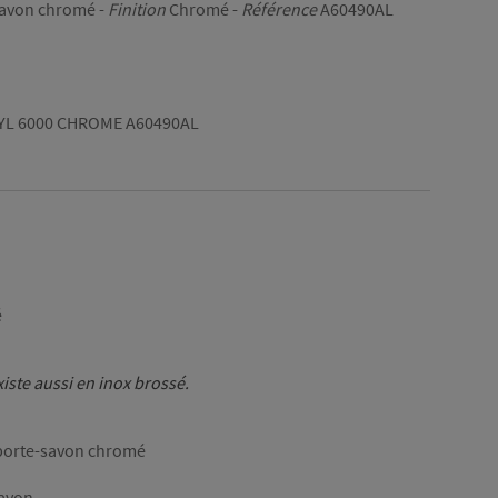
savon chromé -
Finition
Chromé -
Référence
A60490AL
YL 6000 CHROME A60490AL
é
xiste aussi en inox brossé.
porte-savon chromé
savon