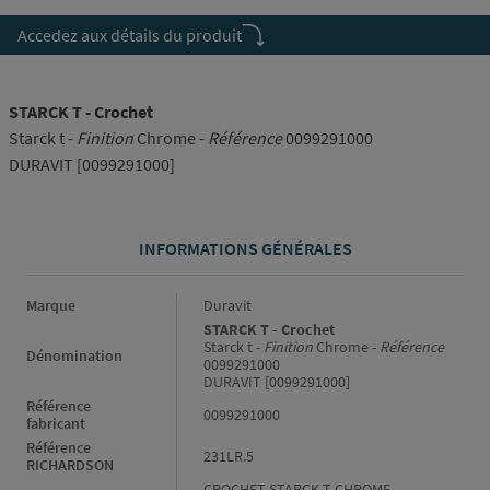
Accedez aux détails du produit
STARCK T - Crochet
Starck t -
Finition
Chrome -
Référence
0099291000
DURAVIT [0099291000]
INFORMATIONS GÉNÉRALES
Informations générales
Marque
Duravit
STARCK T - Crochet
Starck t -
Finition
Chrome -
Référence
Dénomination
0099291000
DURAVIT [0099291000]
Référence
0099291000
fabricant
Référence
231LR.5
RICHARDSON
CROCHET STARCK T CHROME