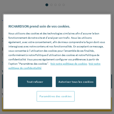
DURAVIT
REF : 231LR
RICHARDSON prend soin de vos cookies.
Nous utilisons des cookies et des technologies similaires afin d'assurer le bon
STARCK T - Crochet
fonctionnement de notre site et d'analyser son trafic. Nous les utilisons
également, avec votre consentement, afin de mieux comprendre la façon dont vous
interagissez avec notre contenu et nos fonctionnalités. En acceptant ce message,
DURAVIT 0099291000
vous consentez à l’utilisation des cookies pour l’ensemble de ces finalités,
Starck t -
Finition
Chrome -
Référence
0099291000
conformément à notre Politique d'utilisation des cookies et notre Politique de
confidentialité. Vous pouvez également configurer vos préférences à partir de
Voir la description complète
l’option "Paramètres des cookies”.
Voir notre politique de cookies
Voir notre
politique de confidentialité
Vous avez un projet ?
CONTACTEZ-NOUS
Tout refuser
Autoriser tous les cookies
Vous êtes un professionnel ?
Paramètres des cookies
SE CONNECTER