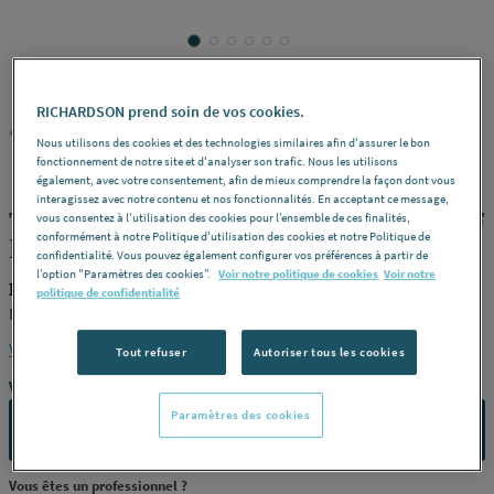
RICHARDSON prend soin de vos cookies.
NICOLL
REF : 230MC
Nous utilisons des cookies et des technologies similaires afin d'assurer le bon
fonctionnement de notre site et d'analyser son trafic. Nous les utilisons
également, avec votre consentement, afin de mieux comprendre la façon dont vous
interagissez avec notre contenu et nos fonctionnalités. En acceptant ce message,
TE EGAL A 90' PRESSION FFF D.75 T75F
vous consentez à l’utilisation des cookies pour l’ensemble de ces finalités,
conformément à notre Politique d'utilisation des cookies et notre Politique de
NICOLL [T75F]
confidentialité. Vous pouvez également configurer vos préférences à partir de
l’option "Paramètres des cookies”.
Voir notre politique de cookies
Voir notre
NICOLL T75F
politique de confidentialité
NICOLL [T75F]
Voir la description complète
Tout refuser
Autoriser tous les cookies
Vous avez un projet ?
Paramètres des cookies
CONTACTEZ-NOUS
Vous êtes un professionnel ?