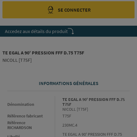
SE CONNECTER
Accedez aux détails du produit
TE EGAL A 90' PRESSION FFF D.75 T75F
NICOLL [T75F]
INFORMATIONS GÉNÉRALES
Informations générales
TE EGAL A 90' PRESSION FFF D.75
Dénomination
T75F
NICOLL [T75F]
Référence fabricant
T75F
Référence
230MC.4
RICHARDSON
TE EGAL A 90' PRESSION FFF D.75
Libellé