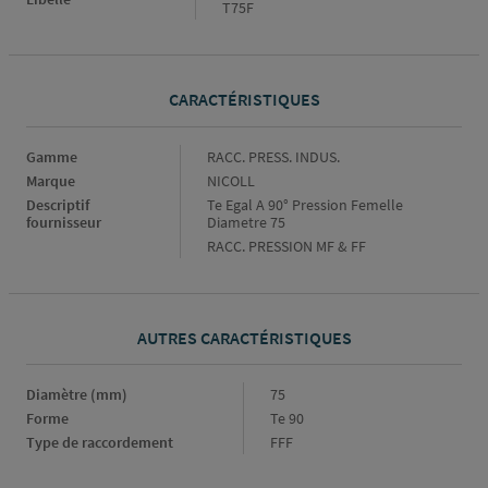
T75F
CARACTÉRISTIQUES
Caractéristiques
Gamme
RACC. PRESS. INDUS.
Marque
NICOLL
Descriptif
Te Egal A 90° Pression Femelle
fournisseur
Diametre 75
RACC. PRESSION MF & FF
AUTRES CARACTÉRISTIQUES
Diamètre (mm)
Diamètre
75
(mm)
Forme
Forme
Te 90
Type de raccordement
Type
FFF
de
raccordement