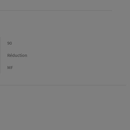
Diamètre
90
(mm)
Forme
Réduction
Type
MF
de
raccordement