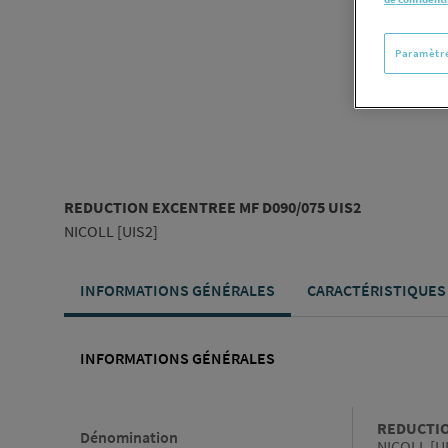
Paramètre
REDUCTION EXCENTREE MF D090/075 UIS2
NICOLL [UIS2]
INFORMATIONS GÉNÉRALES
CARACTÉRISTIQUES
INFORMATIONS GÉNÉRALES
Informations générales
REDUCTIO
Dénomination
NICOLL [U