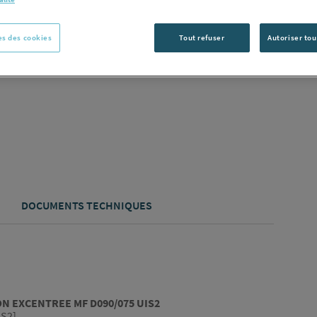
Vous avez un p
s des cookies
Tout refuser
Autoriser tou
C
DOCUMENTS TECHNIQUES
N EXCENTREE MF D090/075 UIS2
IS2]