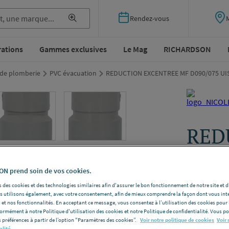
Rendez-vous
rations
Gammes exclusives
Le Mag
RICHARDSON
de plomberie
PVC évacuation
REDUCTION EXCENTREE MF D090/075 UIS
RED
MF D
NICO
N prend soin de vos cookies.
 des cookies et des technologies similaires afin d'assurer le bon fonctionnement de notre site et 
les utilisons également, avec votre consentement, afin de mieux comprendre la façon dont vous int
NICOLL UI
 et nos fonctionnalités. En acceptant ce message, vous consentez à l’utilisation des cookies pour 
NICOLL [UIS
formément à notre Politique d'utilisation des cookies et notre Politique de confidentialité. Vous 
 préférences à partir de l’option "Paramètres des cookies”.
Voir notre politique de cookies
Voir 
Voir la desc
alité