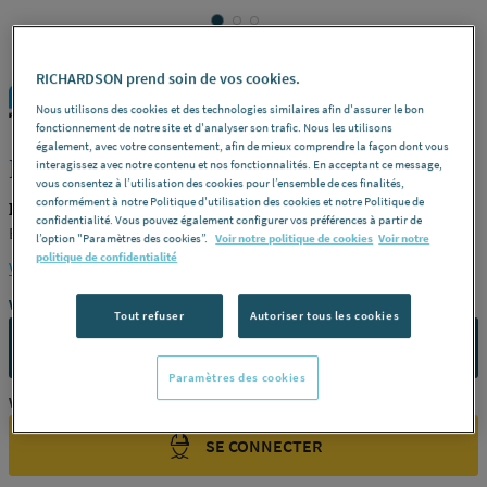
RICHARDSON prend soin de vos cookies.
FIRST PLAST
REF : 229XH
Nous utilisons des cookies et des technologies similaires afin d'assurer le bon
fonctionnement de notre site et d'analyser son trafic. Nous les utilisons
également, avec votre consentement, afin de mieux comprendre la façon dont vous
MANCHON A COLLER - FF
interagissez avec notre contenu et nos fonctionnalités. En acceptant ce message,
vous consentez à l’utilisation des cookies pour l’ensemble de ces finalités,
conformément à notre Politique d'utilisation des cookies et notre Politique de
FIRST PLAST MFF75
confidentialité. Vous pouvez également configurer vos préférences à partir de
Butée -
Dimensions
ø 75 -
Référence
MFF75
l’option "Paramètres des cookies”.
Voir notre politique de cookies
Voir notre
politique de confidentialité
Voir la description complète
Vous avez un projet ?
Tout refuser
Autoriser tous les cookies
CONTACTEZ-NOUS
Paramètres des cookies
Vous êtes un professionnel ?
SE CONNECTER