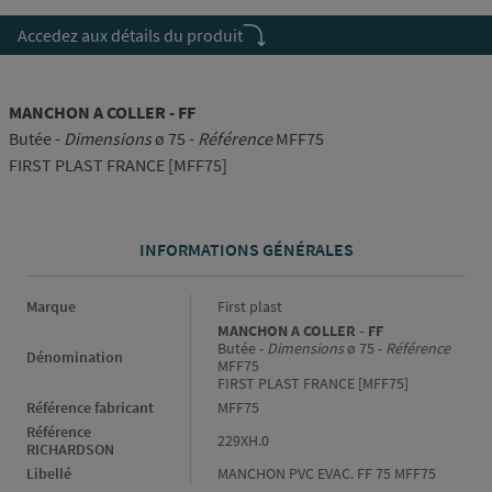
Accedez aux détails du produit
MANCHON A COLLER - FF
Butée -
Dimensions
ø 75 -
Référence
MFF75
FIRST PLAST FRANCE [MFF75]
INFORMATIONS GÉNÉRALES
Informations générales
Marque
First plast
MANCHON A COLLER - FF
Butée -
Dimensions
ø 75 -
Référence
Dénomination
MFF75
FIRST PLAST FRANCE [MFF75]
Référence fabricant
MFF75
Référence
229XH.0
RICHARDSON
Libellé
MANCHON PVC EVAC. FF 75 MFF75