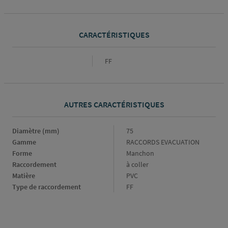
CARACTÉRISTIQUES
Caractéristiques
FF
AUTRES CARACTÉRISTIQUES
Diamètre (mm)
Diamètre
75
(mm)
Gamme
Gamme
RACCORDS EVACUATION
Forme
Forme
Manchon
Raccordement
Raccordement
à coller
Matière
Matière
PVC
Type de raccordement
Type
FF
de
raccordement