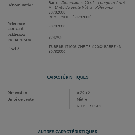
Barre -
Dimension
ø 20 x 2 -
Longueur (m)
4
Dénomination
M -
Unité de vente
Mètre -
Référence
30782000
RBM FRANCE [30782000]
Référence
30782000
fabricant
Référence
7742V.5
RICHARDSON
TUBE MULTICOUCHE TFIX 20X2 BARRE 4M
Libellé
30782000
CARACTÉRISTIQUES
Caractéristiques
Dimension
ø 20 x 2
Unité de vente
Mètre
Nu PE-RT Gris
AUTRES CARACTÉRISTIQUES