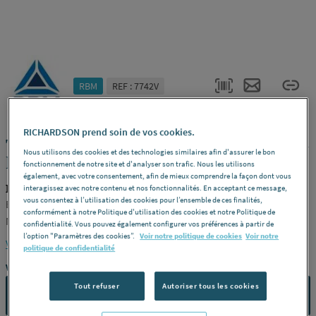
RBM
REF : 7742V
RICHARDSON prend soin de vos cookies.
TUBE MULTICOUCHE TITA-FIX - Nu PE-
Nous utilisons des cookies et des technologies similaires afin d'assurer le bon
RT Gris
fonctionnement de notre site et d'analyser son trafic. Nous les utilisons
également, avec votre consentement, afin de mieux comprendre la façon dont vous
RBM 30782000
interagissez avec notre contenu et nos fonctionnalités. En acceptant ce message,
vous consentez à l’utilisation des cookies pour l’ensemble de ces finalités,
Barre -
Dimension
ø 20 x 2 -
Longueur (m)
4 M -
Unité de vente
conformément à notre Politique d'utilisation des cookies et notre Politique de
Mètre -
Référence
30782000
confidentialité. Vous pouvez également configurer vos préférences à partir de
l’option "Paramètres des cookies”.
Voir notre politique de cookies
Voir notre
Voir la description complète
politique de confidentialité
Vous avez un projet ?
Tout refuser
Autoriser tous les cookies
CONTACTEZ-NOUS