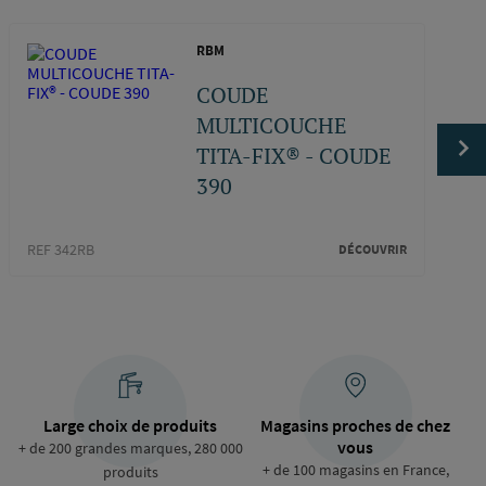
RBM
COUDE
MULTICOUCHE
TITA-FIX® - COUDE
390
REF 342RB
REF 6
DÉCOUVRIR
Large choix de produits
Magasins proches de chez
vous
+ de 200 grandes marques, 280 000
+ de 100 magasins en France,
produits