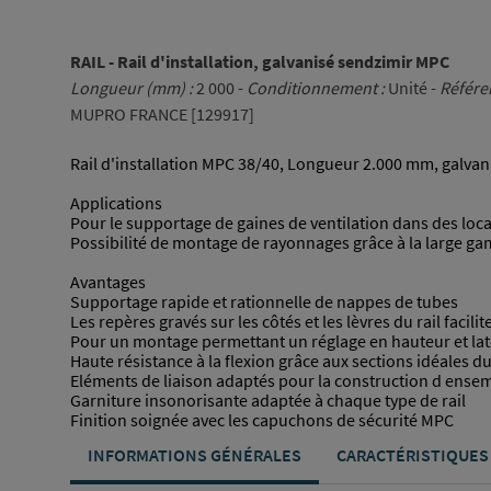
RAIL - Rail d'installation, galvanisé sendzimir MPC
Longueur (mm) :
2 000 -
Conditionnement :
Unité -
Référe
MUPRO FRANCE [129917]
Rail d'installation MPC 38/40, Longueur 2.000 mm, galva
Applications
Pour le supportage de gaines de ventilation dans des loc
Possibilité de montage de rayonnages grâce à la large g
Avantages
Supportage rapide et rationnelle de nappes de tubes
Les repères gravés sur les côtés et les lèvres du rail facili
Pour un montage permettant un réglage en hauteur et lat
Haute résistance à la flexion grâce aux sections idéales du
Eléments de liaison adaptés pour la construction d ense
Garniture insonorisante adaptée à chaque type de rail
Finition soignée avec les capuchons de sécurité MPC
INFORMATIONS GÉNÉRALES
CARACTÉRISTIQUES