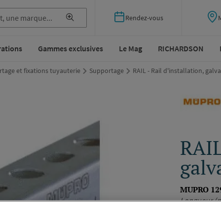
Rendez-vous
rations
Gammes exclusives
Le Mag
RICHARDSON
tage et fixations tuyauterie
Supportage
RAIL - Rail d'installation, gal
RAIL 
galv
MUPRO 12
Longueur (m
Voir la desc