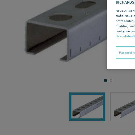
RICHARDSO
Nous utilisons
trafic. Nous 
notre contenu
finalités, con
configurer vos
de confidenti
Paramètre