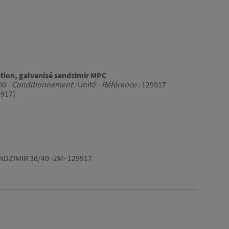
lation, galvanisé sendzimir MPC
00 -
Conditionnement :
Unité -
Référence :
129917
917]
NDZIMIR 38/40 -2M- 129917