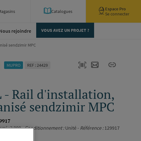
Espace Pro
Magasins
Catalogues
Se connecter
Nous rejoindre
VOUS AVEZ UN PROJET ?
vanisé sendzimir MPC
MUPRO
REF : 24429
- Rail d'installation,
anisé sendzimir MPC
9917
m) :
2 000 -
Conditionnement :
Unité -
Référence :
129917
ription complète