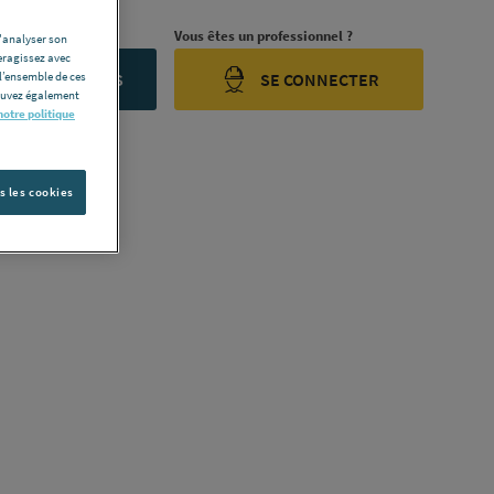
rojet ?
Vous êtes un professionnel ?
d'analyser son
eragissez avec
l’ensemble de ces
ONTACTEZ-NOUS
SE CONNECTER
pouvez également
notre politique
s les cookies