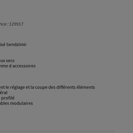
nce :
129917
nisé Sendzimir
aux secs
amme d accessoires
tent le réglage et la coupe des différents éléments
éral
 profilé
mbles modulaires