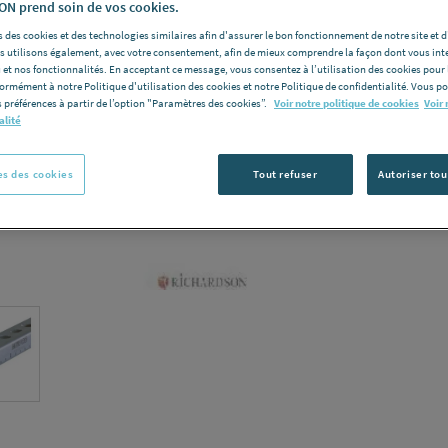
N prend soin de vos cookies.
Vous avez un p
 des cookies et des technologies similaires afin d'assurer le bon fonctionnement de notre site et 
les utilisons également, avec votre consentement, afin de mieux comprendre la façon dont vous int
 et nos fonctionnalités. En acceptant ce message, vous consentez à l’utilisation des cookies pour 
C
formément à notre Politique d'utilisation des cookies et notre Politique de confidentialité. Vous 
 préférences à partir de l’option "Paramètres des cookies”.
Voir notre politique de cookies
Voir 
alité
s des cookies
Tout refuser
Autoriser tou