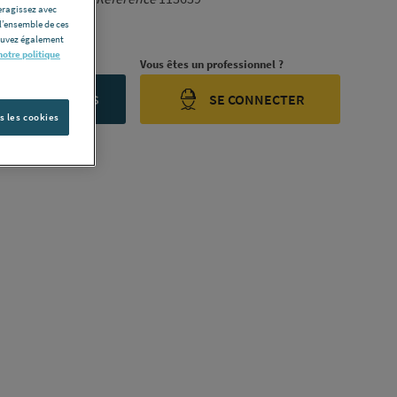
eragissez avec
l’ensemble de ces
ription complète
pouvez également
notre politique
rojet ?
Vous êtes un professionnel ?
ONTACTEZ-NOUS
SE CONNECTER
s les cookies