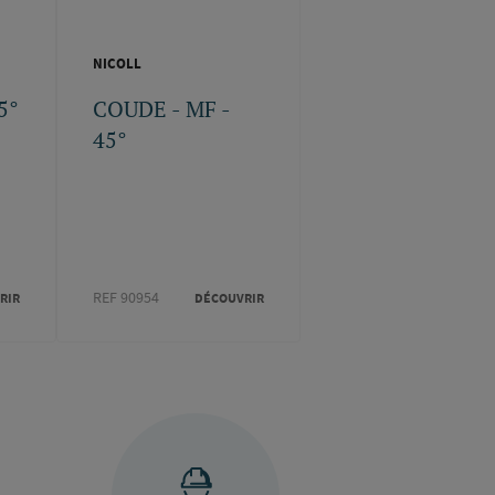
NICOLL
5°
COUDE - MF -
45°
REF 90954
RIR
DÉCOUVRIR