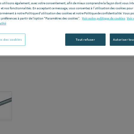
les utilisons également, avec votre consentement, afin de mieux comprendre la façon dont vous int
 et nos fonctionnalités. En acceptant ce message, vous consentez à l’utilisation des cookies pour 
Voir la desc
formément à notre Politique d'utilisation des cookies et notre Politique de confidentialité. Vous 
 préférences à partir de l’option "Paramètres des cookies”.
Voir notre politique de cookies
Voir 
Vous avez un p
alité
C
s des cookies
Tout refuser
Autoriser tou