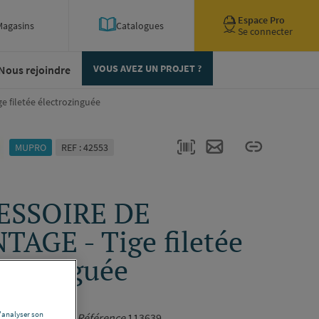
Espace Pro
Magasins
Catalogues
Se connecter
Nous rejoindre
VOUS AVEZ UN PROJET ?
 filetée électrozinguée
MUPRO
REF : 42553
ESSOIRE DE
AGE - Tige filetée
trozinguée
3639
d'analyser son
-
Longueur
1 m -
Référence
113639