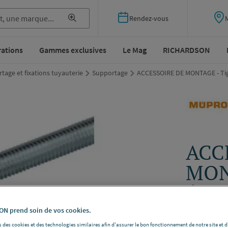
Rendez-vous
rations
Gammes exclusives
Le Mag
RICHARDSON
tage et fixations tuyauterie
Supportage
ACCESSOIRE DE MONTAGE - Tige
ACC
MONT
élec
N prend soin de vos cookies.
MUPRO 11
 des cookies et des technologies similaires afin d'assurer le bon fonctionnement de notre site et 
Filetage
M8 