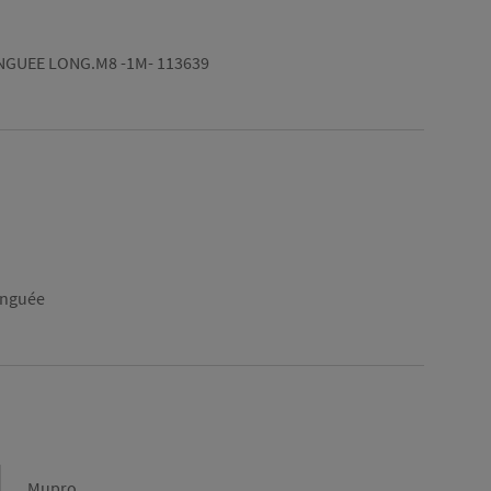
INGUEE LONG.M8 -1M- 113639
zinguée
Marque
Mupro