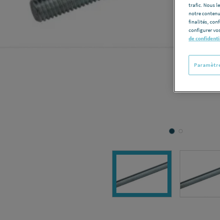
trafic. Nous 
notre contenu
finalités, con
configurer vos
de confidenti
Paramètre