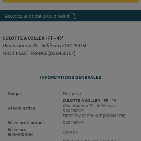
Accedez aux détails du produit
CULOTTE A COLLER - FF - 45°
Dimensions
ø 75 -
Référence
DSG45075F
FIRST PLAST FRANCE [DSG45075F]
INFORMATIONS GÉNÉRALES
Informations générales
Marque
First plast
CULOTTE A COLLER - FF - 45°
Dimensions
ø 75 -
Référence
Dénomination
DSG45075F
FIRST PLAST FRANCE [DSG45075F]
Référence fabricant
DSG45075F
Référence
229WZ.8
RICHARDSON