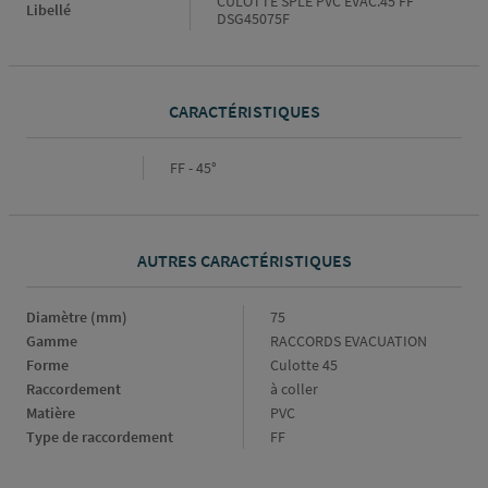
CULOTTE SPLE PVC EVAC.45 FF
Libellé
DSG45075F
CARACTÉRISTIQUES
Caractéristiques
FF - 45°
AUTRES CARACTÉRISTIQUES
Diamètre (mm)
Diamètre
75
(mm)
Gamme
Gamme
RACCORDS EVACUATION
Forme
Forme
Culotte 45
Raccordement
Raccordement
à coller
Matière
Matière
PVC
Type de raccordement
Type
FF
de
raccordement