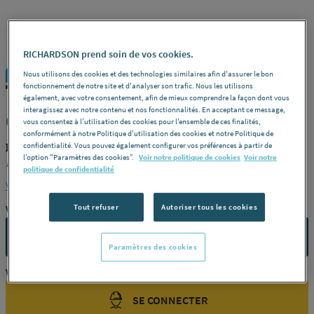
RICHARDSON prend soin de vos cookies.
FIRST PLAST
REF : 229WZ
Nous utilisons des cookies et des technologies similaires afin d'assurer le bon
fonctionnement de notre site et d'analyser son trafic. Nous les utilisons
également, avec votre consentement, afin de mieux comprendre la façon dont vous
interagissez avec notre contenu et nos fonctionnalités. En acceptant ce message,
CULOTTE A COLLER - FF - 45°
vous consentez à l’utilisation des cookies pour l’ensemble de ces finalités,
conformément à notre Politique d'utilisation des cookies et notre Politique de
FIRST PLAST DSG45075F
confidentialité. Vous pouvez également configurer vos préférences à partir de
l’option "Paramètres des cookies”.
Voir notre politique de cookies
Voir notre
Dimensions
ø 75 -
Référence
DSG45075F
politique de confidentialité
Voir la description complète
Tout refuser
Autoriser tous les cookies
Vous avez un projet ?
CONTACTEZ-NOUS
Paramètres des cookies
Vous êtes un professionnel ?
SE CONNECTER