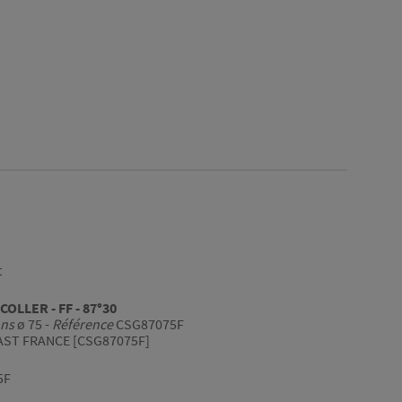
t
COLLER - FF - 87°30
ns
ø 75 -
Référence
CSG87075F
AST FRANCE [CSG87075F]
5F