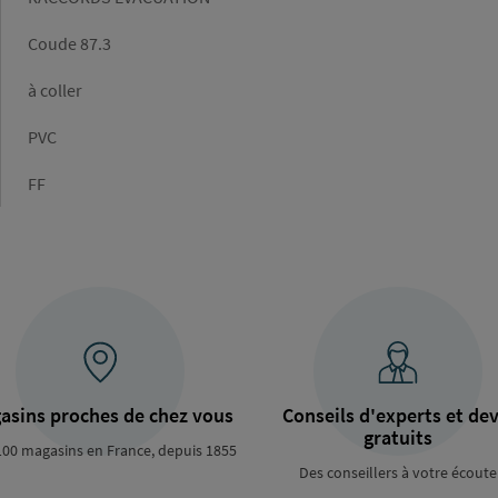
Forme
Coude 87.3
Raccordement
à coller
Matière
PVC
Type
FF
de
raccordement
asins proches de chez vous
Conseils d'experts et dev
gratuits
100 magasins en France, depuis 1855
Des conseillers à votre écoute