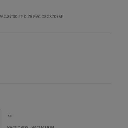
AC.87'30 FF D.75 PVC CSG87075F
Diamètre
75
(mm)
Gamme
RACCORDS EVACUATION