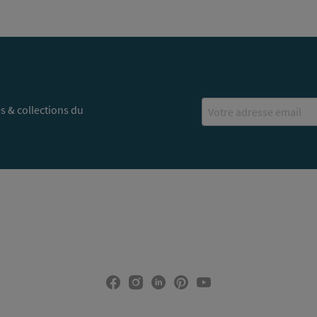
Email
s & collections du