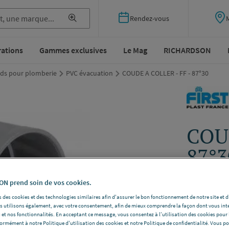
Rendez-vous
rations
Gammes exclusives
Le Mag
RICHARDSON
ds pour plomberie
PVC évacuation
COUDE A COLLER - FF - 87°30
COUD
87°3
FIRST PLA
N prend soin de vos cookies.
Dimensions
 des cookies et des technologies similaires afin d'assurer le bon fonctionnement de notre site et 
les utilisons également, avec votre consentement, afin de mieux comprendre la façon dont vous int
Voir la desc
 et nos fonctionnalités. En acceptant ce message, vous consentez à l’utilisation des cookies pour 
formément à notre Politique d'utilisation des cookies et notre Politique de confidentialité. Vous 
Vous avez un p