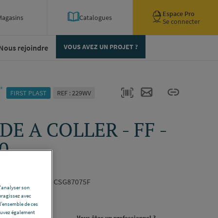
Espace Pro
Magasins
Catalogues
Se connecter
Nous rejoindre
VOUS AVEZ UN PROJET ?
FIRST PLAST
REF : 229WV
E A COLLER - FF -
0
ST CSG87075F
ø 75 -
Référence
CSG87075F
d'analyser son
eragissez avec
ription complète
l’ensemble de ces
pouvez également
rojet ?
Vous êtes un professionnel ?