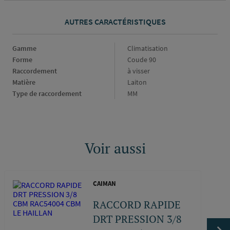
AUTRES CARACTÉRISTIQUES
Gamme
Gamme
Climatisation
Forme
Forme
Coude 90
Raccordement
Raccordement
à visser
Matière
Matière
Laiton
Type de raccordement
Type
MM
de
raccordement
Voir aussi
CAIMAN
RACCORD RAPIDE
DRT PRESSION 3/8