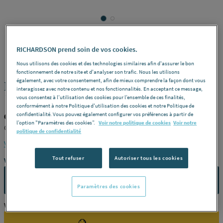
RICHARDSON prend soin de vos cookies.
CAIMAN
REF : 228DT
Nous utilisons des cookies et des technologies similaires afin d'assurer le bon
fonctionnement de notre site et d'analyser son trafic. Nous les utilisons
également, avec votre consentement, afin de mieux comprendre la façon dont vous
RACCORD RAPIDE UNION COUDE 90'
interagissez avec notre contenu et nos fonctionnalités. En acceptant ce message,
1/4 RAC54010 CBM LE HAILLAN
vous consentez à l’utilisation des cookies pour l’ensemble de ces finalités,
conformément à notre Politique d'utilisation des cookies et notre Politique de
confidentialité. Vous pouvez également configurer vos préférences à partir de
CAIMAN RAC54010
l’option "Paramètres des cookies”.
Voir notre politique de cookies
Voir notre
CBM LE HAILLAN
politique de confidentialité
Voir la description complète
Tout refuser
Autoriser tous les cookies
Vous avez un projet ?
CONTACTEZ-NOUS
Paramètres des cookies
Vous êtes un professionnel ?