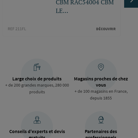
CBM RAC54004 CBM
LE...
REF 211FL
REF 2
DÉCOUVRIR
Large choix de produits
Magasins proches de chez
vous
+ de 200 grandes marques, 280 000
+ de 100 magasins en France,
produits
depuis 1855
Conseils d'experts et devis
Partenaires des
gratuits
professionnels