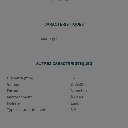
CARACTÉRISTIQUES
Caractéristiques
MM - Egal
AUTRES CARACTÉRISTIQUES
Diamètre (mm)
Diamètre
15
(mm)
Gamme
Gamme
DIVERS
Forme
Forme
Mamelon
Raccordement
Raccordement
à visser
Matière
Matière
Laiton
Type de raccordement
Type
MM
de
raccordement