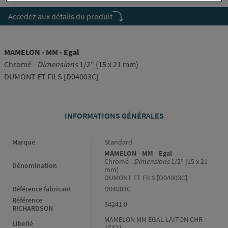
Accedez aux détails du produit
MAMELON - MM - Egal
Chromé -
Dimensions
1/2" (15 x 21 mm)
DUMONT ET FILS [D04003C]
INFORMATIONS GÉNÉRALES
Informations générales
Marque
Standard
MAMELON - MM - Egal
Chromé -
Dimensions
1/2" (15 x 21
Dénomination
mm)
DUMONT ET FILS [D04003C]
Référence fabricant
D04003C
Référence
34241.0
RICHARDSON
MAMELON MM EGAL LAITON CHR
Libellé
15X21