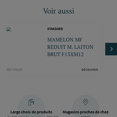
Voir aussi
STANDARD
MAMELON MF
REDUIT M. LAITON
BRUT F15XM12
REF 0
REF 05620
DÉCOUVRIR
Large choix de produits
Magasins proches de chez