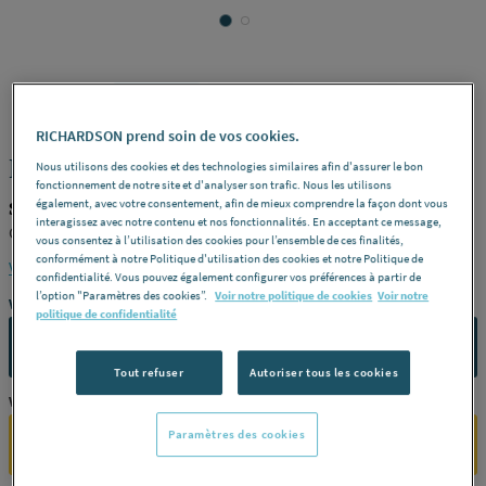
STANDARD
REF : 34241
RICHARDSON prend soin de vos cookies.
MAMELON - MM - Egal
Nous utilisons des cookies et des technologies similaires afin d'assurer le bon
fonctionnement de notre site et d'analyser son trafic. Nous les utilisons
également, avec votre consentement, afin de mieux comprendre la façon dont vous
STANDARD PRODUIT-34241
interagissez avec notre contenu et nos fonctionnalités. En acceptant ce message,
Chromé -
Dimensions
1/2" (15 x 21 mm)
vous consentez à l’utilisation des cookies pour l’ensemble de ces finalités,
conformément à notre Politique d'utilisation des cookies et notre Politique de
Voir la description complète
confidentialité. Vous pouvez également configurer vos préférences à partir de
l’option "Paramètres des cookies”.
Voir notre politique de cookies
Voir notre
Vous avez un projet ?
politique de confidentialité
CONTACTEZ-NOUS
Tout refuser
Autoriser tous les cookies
Vous êtes un professionnel ?
Paramètres des cookies
SE CONNECTER