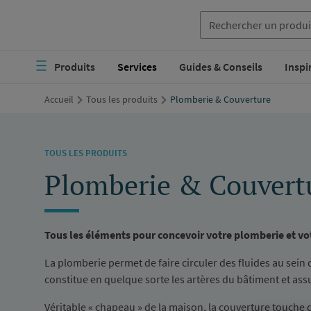
Aller
au
Navigation
contenu
Produits
Services
Guides & Conseils
Inspi
principale
principal
Accueil
Tous les produits
Plomberie & Couverture
TOUS LES PRODUITS
Plomberie & Couvert
Tous les éléments pour concevoir votre plomberie et vo
La plomberie permet de faire circuler des fluides au sein d
constitue en quelque sorte les artères du bâtiment et as
Véritable « chapeau » de la maison, la couverture touche q