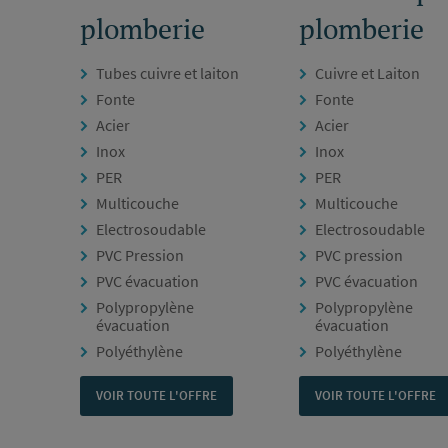
plomberie
plomberie
Tubes cuivre et laiton
Cuivre et Laiton
Fonte
Fonte
Acier
Acier
Inox
Inox
PER
PER
Multicouche
Multicouche
Electrosoudable
Electrosoudable
PVC Pression
PVC pression
PVC évacuation
PVC évacuation
Polypropylène
Polypropylène
évacuation
évacuation
Polyéthylène
Polyéthylène
VOIR TOUTE L'OFFRE
VOIR TOUTE L'OFFRE