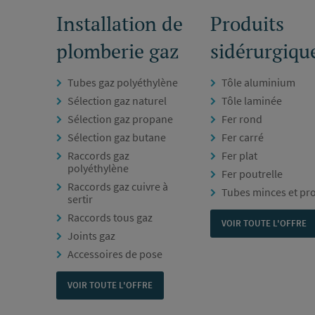
Installation de
Produits
plomberie gaz
sidérurgiqu
Tubes gaz polyéthylène
Tôle aluminium
Sélection gaz naturel
Tôle laminée
Sélection gaz propane
Fer rond
Sélection gaz butane
Fer carré
Raccords gaz
Fer plat
polyéthylène
Fer poutrelle
Raccords gaz cuivre à
Tubes minces et pro
sertir
Raccords tous gaz
VOIR TOUTE L'OFFRE
Joints gaz
Accessoires de pose
VOIR TOUTE L'OFFRE