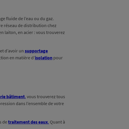
ge fluide de l’eau ou du gaz.
re réseau de distribution chez
n laiton, en acier : vous trouverez
et d’avoir un
supportage
ction en matière d’
isolation
pour
erie bâtiment
,
vous trouverez tous
pression dans l’ensemble de votre
ts de
traitement des eaux
.
Quant à