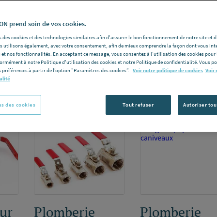
é doit être irréprochable pour durer dans le temps.
N prend soin de vos cookies.
 des cookies et des technologies similaires afin d'assurer le bon fonctionnement de notre site et 
les utilisons également, avec votre consentement, afin de mieux comprendre la façon dont vous int
 et nos fonctionnalités. En acceptant ce message, vous consentez à l’utilisation des cookies pour 
formément à notre Politique d'utilisation des cookies et notre Politique de confidentialité. Vous 
 préférences à partir de l’option "Paramètres des cookies”.
Voir notre politique de cookies
Voir 
alité
s des cookies
Tout refuser
Autoriser tou
ur
Plomberie
Plomberie