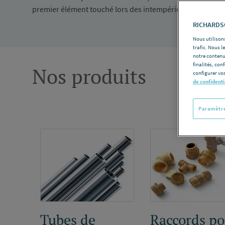
premier élément touché lors des intempéries, et sa qualit
RICHARDSO
Nous utilisons
trafic. Nous 
notre contenu
finalités, con
Nos produits
configurer vos
de confidenti
Paramètre
Tubes de
Raccords po