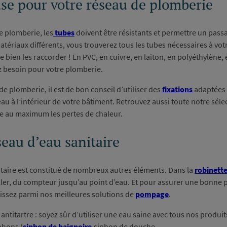
se pour votre réseau de plomberie
 plomberie, les
tubes
doivent être résistants et permettre un passa
atériaux différents, vous trouverez tous les tubes nécessaires à vot
ien les raccorder ! En PVC, en cuivre, en laiton, en polyéthylène, e
 besoin pour votre plomberie.
de plomberie, il est de bon conseil d’utiliser des
fixations
adaptées 
u à l’intérieur de votre bâtiment. Retrouvez aussi toute notre séle
re au maximum les pertes de chaleur.
seau d’eau sanitaire
taire est constitué de nombreux autres éléments. Dans la
robinett
ller, du compteur jusqu’au point d’eau. Et pour assurer une bonne 
sissez parmi nos meilleures solutions de
pompage
.
 antitartre : soyez sûr d’utiliser une eau saine avec tous nos produi
phons (
siphon de baignoire
,siphon de douche.