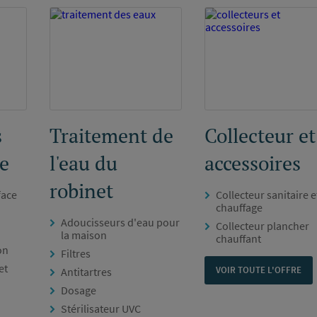
s
Traitement de
Collecteur et
e
l'eau du
accessoires
robinet
face
Collecteur sanitaire e
chauffage
Adoucisseurs d'eau pour
Collecteur plancher
la maison
chauffant
on
Filtres
et
VOIR TOUTE L'OFFRE
Antitartres
Dosage
Stérilisateur UVC