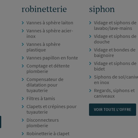
robinetterie
siphon
Vannes à sphère laiton
Vidage et siphons de
lavabo/lave-mains
Vannes à sphère acier-
inox
Vidage et siphons de
douche
Vannes à sphère
plastique
Vidage et bondes de
baignoire
Vannes papillon en fonte
Vidage et siphons de
Comptage et détente
bidet
plomberie
Siphons de sol/cani
Compensateur de
en inox
dilatation pour
tuyauterie
Regards, siphons et
caniveaux
Filtres à tamis
Clapets et crépines pour
VOIR TOUTE L'OFFRE
tuyauterie
Disconnecteurs
plomberie
Robinetterie à clapet