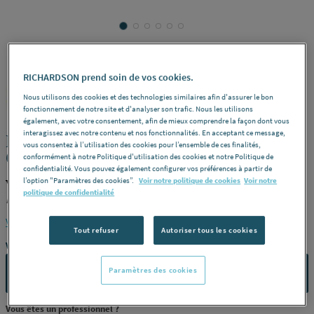
RICHARDSON prend soin de vos cookies.
VIEGA
REF : 287RX
Nous utilisons des cookies et des technologies similaires afin d'assurer le bon
fonctionnement de notre site et d'analyser son trafic. Nous les utilisons
également, avec votre consentement, afin de mieux comprendre la façon dont vous
interagissez avec notre contenu et nos fonctionnalités. En acceptant ce message,
PIECE DE TRANSITION AVEC SC-
vous consentez à l’utilisation des cookies pour l’ensemble de ces finalités,
CONTUR - FF - 4213.2
conformément à notre Politique d'utilisation des cookies et notre Politique de
confidentialité. Vous pouvez également configurer vos préférences à partir de
l’option "Paramètres des cookies”.
Voir notre politique de cookies
Voir notre
VIEGA 736293
politique de confidentialité
Dimensions
ø 28 x 1" (26 x 34 mm) -
Référence
736293
Voir la description complète
Tout refuser
Autoriser tous les cookies
Vous avez un projet ?
Paramètres des cookies
CONTACTEZ-NOUS
Vous êtes un professionnel ?