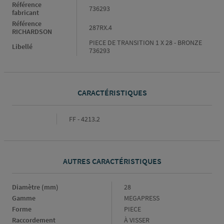
Référence
736293
fabricant
Référence
287RX.4
RICHARDSON
PIECE DE TRANSITION 1 X 28 - BRONZE
Libellé
736293
CARACTÉRISTIQUES
Caractéristiques
FF - 4213.2
AUTRES CARACTÉRISTIQUES
Diamètre (mm)
Diamètre
28
(mm)
Gamme
Gamme
MEGAPRESS
Forme
Forme
PIECE
Raccordement
Raccordement
À VISSER