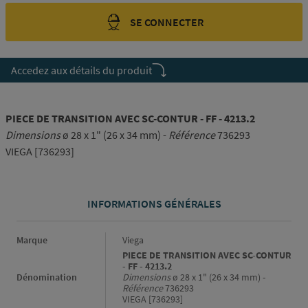
SE CONNECTER
Accedez aux détails du produit
PIECE DE TRANSITION AVEC SC-CONTUR - FF - 4213.2
Dimensions
ø 28 x 1" (26 x 34 mm) -
Référence
736293
VIEGA [736293]
INFORMATIONS GÉNÉRALES
Informations générales
Marque
Viega
PIECE DE TRANSITION AVEC SC-CONTUR
- FF - 4213.2
Dénomination
Dimensions
ø 28 x 1" (26 x 34 mm) -
Référence
736293
VIEGA [736293]