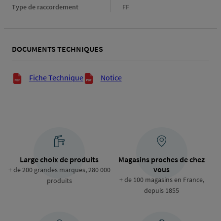
Type de raccordement
Type
FF
de
raccordement
DOCUMENTS TECHNIQUES
Documents techniques
Fiche Technique
Notice
Large choix de produits
Magasins proches de chez
vous
+ de 200 grandes marques, 280 000
+ de 100 magasins en France,
produits
depuis 1855