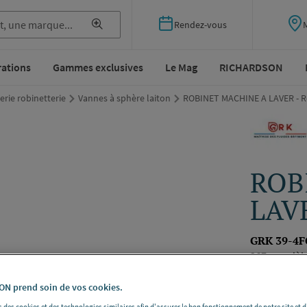
Rendez-vous
rations
Gammes exclusives
Le Mag
RICHARDSON
rie robinetterie
Vannes à sphère laiton
ROBINET MACHINE A LAVER - R
ROB
LAVE
GRK 39-4F
367 - modèl
Référence
3
N prend soin de vos cookies.
Voir la desc
 des cookies et des technologies similaires afin d'assurer le bon fonctionnement de notre site et 