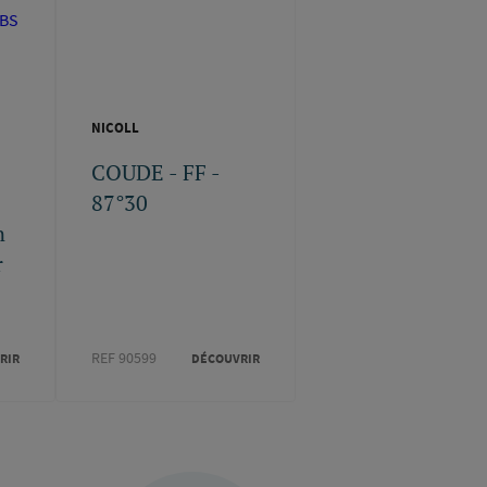
NICOLL
COUDE - FF -
87°30
n
r
REF 90599
RIR
DÉCOUVRIR