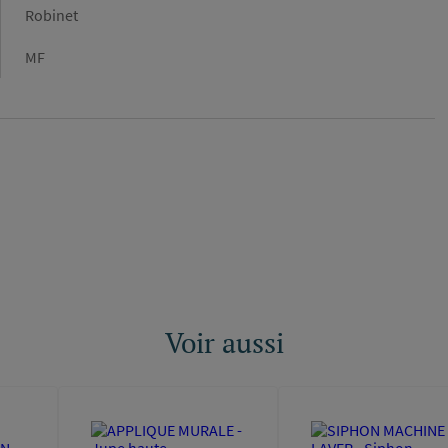
Forme
Robinet
Type
MF
de
raccordement
Voir aussi