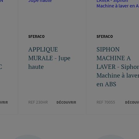
SFERACO
SFERACO
APPLIQUE
SIPHON
MURALE - Jupe
MACHINE A
C
haute
LAVER - Sipho
Machine à lave
en ABS
REF 230HR
REF 70055
VRIR
DÉCOUVRIR
DÉCOUV