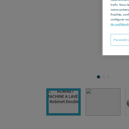
trafic. Nous 
notre contenu
finalités, con
configurer vos
de confidenti
Paramètre