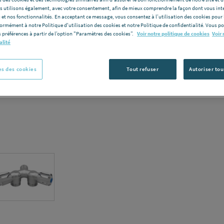
les utilisons également, avec votre consentement, afin de mieux comprendre la façon dont vous int
Vous avez un p
 et nos fonctionnalités. En acceptant ce message, vous consentez à l’utilisation des cookies pour 
formément à notre Politique d'utilisation des cookies et notre Politique de confidentialité. Vous 
C
 préférences à partir de l’option "Paramètres des cookies”.
Voir notre politique de cookies
Voir 
alité
s des cookies
Tout refuser
Autoriser tou