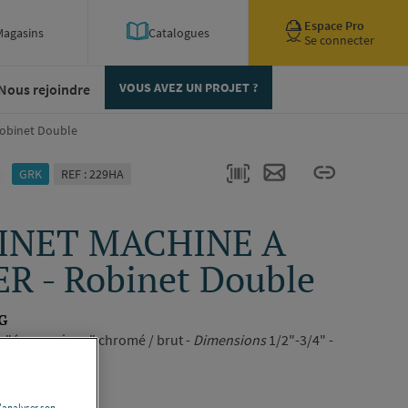
Espace Pro
Magasins
Catalogues
Se connecter
Nous rejoindre
VOUS AVEZ UN PROJET ?
obinet Double
GRK
REF : 229HA
INET MACHINE A
R - Robinet Double
G
e "économique" chromé / brut -
Dimensions
1/2"-3/4" -
9-4FG
ription complète
d'analyser son