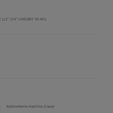
 1/2"-3/4" CHR/BRT 39-4FG
Gamme
Robinetterie machine à laver