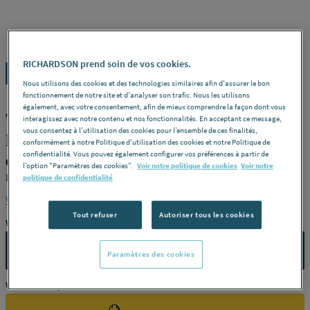
RICHARDSON prend soin de vos cookies.
GRIPP
REF : 5516A
Nous utilisons des cookies et des technologies similaires afin d'assurer le bon
fonctionnement de notre site et d'analyser son trafic. Nous les utilisons
également, avec votre consentement, afin de mieux comprendre la façon dont vous
TETE DE ROBINET - Tête de robinet à
interagissez avec notre contenu et nos fonctionnalités. En acceptant ce message,
potence
vous consentez à l’utilisation des cookies pour l’ensemble de ces finalités,
conformément à notre Politique d'utilisation des cookies et notre Politique de
confidentialité. Vous pouvez également configurer vos préférences à partir de
GRIPP 136875
l’option "Paramètres des cookies”.
Voir notre politique de cookies
Voir notre
Laiton brut -
Dimensions
19/150 -
Référence
136875
politique de confidentialité
Voir la description complète
Tout refuser
Autoriser tous les cookies
Vous avez un projet ?
CONTACTEZ-NOUS
Paramètres des cookies
Vous êtes un professionnel ?