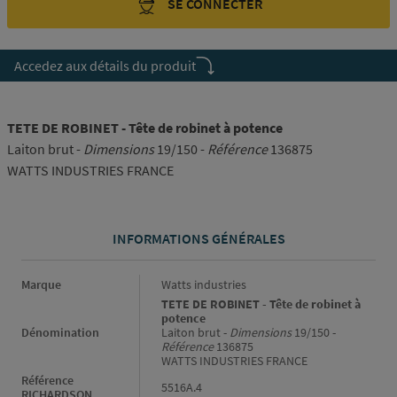
SE CONNECTER
Accedez aux détails du produit
TETE DE ROBINET - Tête de robinet à potence
Laiton brut -
Dimensions
19/150 -
Référence
136875
WATTS INDUSTRIES FRANCE
INFORMATIONS GÉNÉRALES
Informations générales
Marque
Watts industries
TETE DE ROBINET - Tête de robinet à
potence
Dénomination
Laiton brut -
Dimensions
19/150 -
Référence
136875
WATTS INDUSTRIES FRANCE
Référence
5516A.4
RICHARDSON