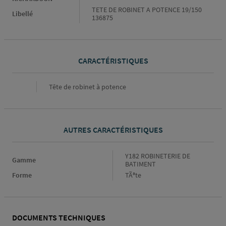
TETE DE ROBINET A POTENCE 19/150
Libellé
136875
CARACTÉRISTIQUES
Caractéristiques
Tête de robinet à potence
AUTRES CARACTÉRISTIQUES
Gamme
Y182 ROBINETERIE DE
Gamme
BATIMENT
Forme
Forme
TÃªte
DOCUMENTS TECHNIQUES