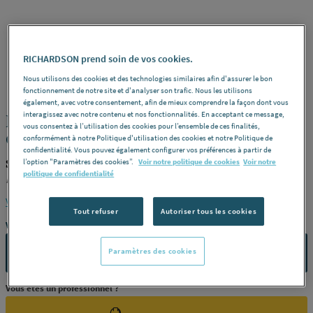
RICHARDSON prend soin de vos cookies.
STANDARD
REF : 25859
Nous utilisons des cookies et des technologies similaires afin d'assurer le bon
fonctionnement de notre site et d'analyser son trafic. Nous les utilisons
également, avec votre consentement, afin de mieux comprendre la façon dont vous
interagissez avec notre contenu et nos fonctionnalités. En acceptant ce message,
RACCORD EXPRESS - 1/2 raccord
vous consentez à l’utilisation des cookies pour l’ensemble de ces finalités,
cannelé à collerette avec joint monté
conformément à notre Politique d'utilisation des cookies et notre Politique de
confidentialité. Vous pouvez également configurer vos préférences à partir de
STANDARD PRODUIT-25859
l’option "Paramètres des cookies”.
Voir notre politique de cookies
Voir notre
politique de confidentialité
Dimensions
16
Voir la description complète
Tout refuser
Autoriser tous les cookies
Vous avez un projet ?
Paramètres des cookies
CONTACTEZ-NOUS
Vous êtes un professionnel ?