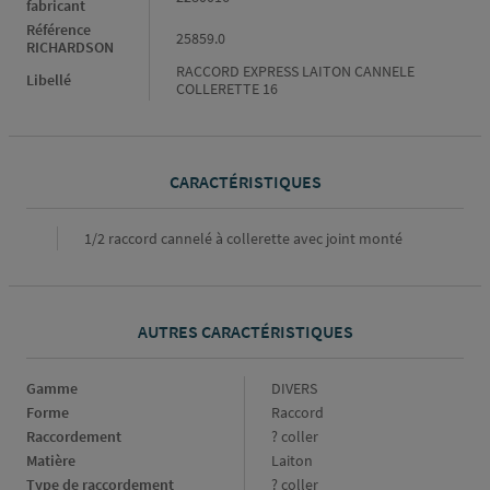
fabricant
Référence
25859.0
RICHARDSON
RACCORD EXPRESS LAITON CANNELE
Libellé
COLLERETTE 16
CARACTÉRISTIQUES
Caractéristiques
1/2 raccord cannelé à collerette avec joint monté
AUTRES CARACTÉRISTIQUES
Gamme
Gamme
DIVERS
Forme
Forme
Raccord
Raccordement
Raccordement
? coller
Matière
Matière
Laiton
Type de raccordement
Type
? coller