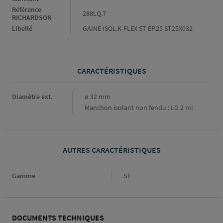
Référence
288LQ.7
RICHARDSON
Libellé
GAINE ISOL.K-FLEX ST EP.25 ST25X032
CARACTÉRISTIQUES
Caractéristiques
Diamètre ext.
ø 32 mm
Manchon isolant non fendu : LG 2 ml
AUTRES CARACTÉRISTIQUES
Gamme
Gamme
ST
DOCUMENTS TECHNIQUES