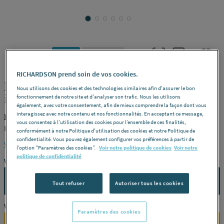
K-FLEX
REF : 288LQ
RICHARDSON prend soin de vos cookies.
MANCHON K-FLEX® ST - Manchon
Nous utilisons des cookies et des technologies similaires afin d'assurer le bon
isolant non fendu : LG 2 ml
fonctionnement de notre site et d'analyser son trafic. Nous les utilisons
également, avec votre consentement, afin de mieux comprendre la façon dont vous
interagissez avec notre contenu et nos fonctionnalités. En acceptant ce message,
K-FLEX ST25X032
vous consentez à l’utilisation des cookies pour l’ensemble de ces finalités,
Epaisseur 25 mm -
Diamètre ext.
ø 32 mm -
Référence
ST25X032
conformément à notre Politique d'utilisation des cookies et notre Politique de
confidentialité. Vous pouvez également configurer vos préférences à partir de
Voir la description complète
l’option "Paramètres des cookies”.
Voir notre politique de cookies
Voir notre
politique de confidentialité
Vous avez un projet ?
CONTACTEZ-NOUS
Tout refuser
Autoriser tous les cookies
Vous êtes un professionnel ?
Paramètres des cookies