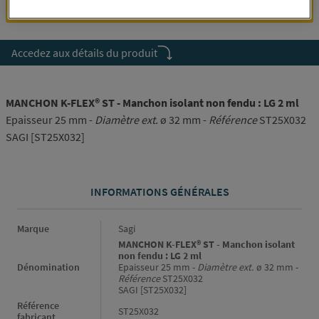
SE CONNECTER
Accedez aux détails du produit
MANCHON K-FLEX® ST - Manchon isolant non fendu : LG 2 ml
Epaisseur 25 mm -
Diamètre ext.
ø 32 mm -
Référence
ST25X032
SAGI [ST25X032]
INFORMATIONS GÉNÉRALES
Informations générales
Marque
Sagi
MANCHON K-FLEX® ST - Manchon isolant
non fendu : LG 2 ml
Dénomination
Epaisseur 25 mm -
Diamètre ext.
ø 32 mm -
Référence
ST25X032
SAGI [ST25X032]
Référence
ST25X032
fabricant