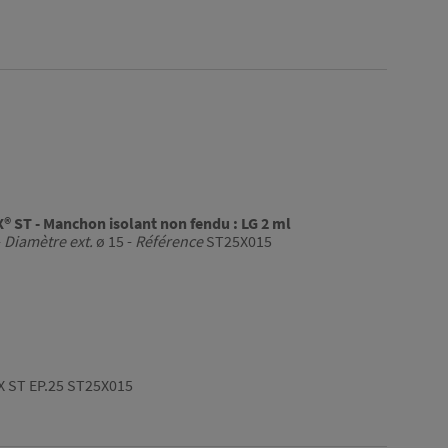
ST - Manchon isolant non fendu : LG 2 ml
-
Diamètre ext.
ø 15 -
Référence
ST25X015
X ST EP.25 ST25X015