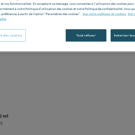
 et nos fonctionnalités. En acceptant ce message, vous consentez à l’utilisation des cookies pour 
formément à notre Politique d'utilisation des cookies et notre Politique de confidentialité. Vous 
Vous avez un p
 préférences à partir de l’option "Paramètres des cookies”.
Voir notre politique de cookies
Voir 
alité
C
s des cookies
Tout refuser
Autoriser tou
2 ml
15