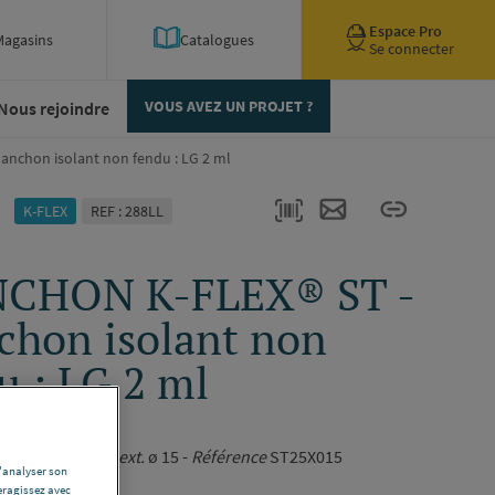
Espace Pro
Magasins
Catalogues
Se connecter
Nous rejoindre
VOUS AVEZ UN PROJET ?
nchon isolant non fendu : LG 2 ml
K-FLEX
REF : 288LL
CHON K-FLEX® ST -
hon isolant non
u : LG 2 ml
25X015
5 mm -
Diamètre ext.
ø 15 -
Référence
ST25X015
d'analyser son
ription complète
eragissez avec