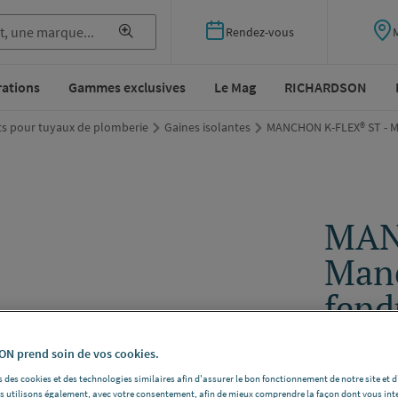
Rendez-vous
rations
Gammes exclusives
Le Mag
RICHARDSON
ts pour tuyaux de plomberie
Gaines isolantes
MANCHON K-FLEX® ST - Ma
MAN
Manc
fend
K-FLEX ST
N prend soin de vos cookies.
Epaisseur 2
 des cookies et des technologies similaires afin d'assurer le bon fonctionnement de notre site et 
Voir la desc
les utilisons également, avec votre consentement, afin de mieux comprendre la façon dont vous int