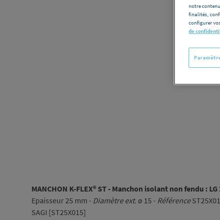
notre contenu
finalités, con
configurer vos
de confidenti
Paramètre
MANCHON K-FLEX® ST - Manchon isolant non fendu : LG 
Epaisseur 25 mm -
Diamètre ext.
ø 15 -
Référence
ST25X0
SAGI [ST25X015]