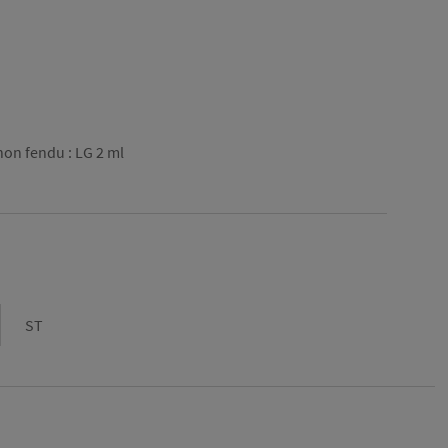
on fendu : LG 2 ml
Gamme
ST