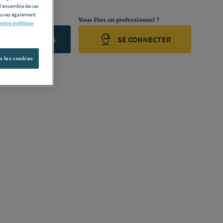
l’ensemble de ces
pouvez également
rojet ?
Vous êtes un professionnel ?
notre politique
ONTACTEZ-NOUS
SE CONNECTER
s les cookies