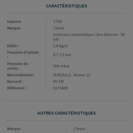
CARACTÉRISTIQUES
Caractéristiques
Gamme
175B
Marque
Clesse
Inverseur automatique 1ère détente - 36
kW
Débit :
2,6 Kg/h
Pression d'entrée
0,7-7,5 bar
:
Pression de
500 mbar
sortie :
Raccordement :
M.M20x1,5 - Braser 12
Raccord :
RC-FB
Référence :
0175B00
AUTRES CARACTÉRISTIQUES
Marque
Marque
Clesse