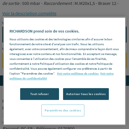
de sortie :
500 mbar -
Raccordement :
M.M20x1,5 - Braser 12 -
Raccord :
RC-FB -
Référence :
0175B00
Voir la description complète
Vous avez un projet ?
RICHARDSON prend soin de vos cookies.
CONTACTEZ-NOUS
Nous utilisons des cookies et des technologies similaires afin d'assurer le bon
fonctionnement de notre site et d'analyser son trafic. Nous les utilisons
Vous êtes un professionnel ?
également, avec votre consentement, afin de mieux comprendre la façon dont vous
interagissez avec notre contenu et nos fonctionnalités. En acceptant ce message,
vous consentez à l’utilisation des cookies pour l’ensemble de ces finalités,
SE CONNECTER
conformément à notre Politique d'utilisation des cookies et notre Politique de
confidentialité. Vous pouvez également configurer vos préférences à partir de
l’option "Paramètres des cookies”.
Voir notre politique de cookies
Voir notre
politique de confidentialité
Accedez aux détails du produit
Tout refuser
Autoriser tous les cookies
DETENDEUR - INVERSEUR GAZ BUTANE EN RECIPIENT -
Inverseur automatique 1ère détente - 36 kW
Paramètres des cookies
175b -
Débit :
2,6 Kg/h -
Pression d'entrée :
0,7-7,5 bar -
Pression
de sortie :
500 mbar -
Raccordement :
M.M20x1,5 - Braser 12 -
Raccord :
RC-FB -
Référence :
0175B00