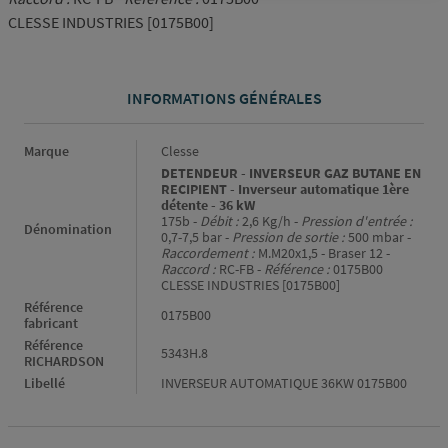
CLESSE INDUSTRIES [0175B00]
INFORMATIONS GÉNÉRALES
Informations générales
Marque
Clesse
DETENDEUR - INVERSEUR GAZ BUTANE EN
RECIPIENT - Inverseur automatique 1ère
détente - 36 kW
175b -
Débit :
2,6 Kg/h -
Pression d'entrée :
Dénomination
0,7-7,5 bar -
Pression de sortie :
500 mbar -
Raccordement :
M.M20x1,5 - Braser 12 -
Raccord :
RC-FB -
Référence :
0175B00
CLESSE INDUSTRIES [0175B00]
Référence
0175B00
fabricant
Référence
5343H.8
RICHARDSON
Libellé
INVERSEUR AUTOMATIQUE 36KW 0175B00