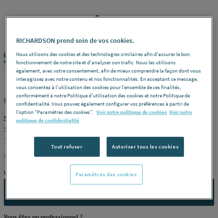
RICHARDSON prend soin de vos cookies.
Nous utilisons des cookies et des technologies similaires afin d'assurer le bon
SANHA
REF : 279PK
fonctionnement de notre site et d'analyser son trafic. Nous les utilisons
également, avec votre consentement, afin de mieux comprendre la façon dont vous
interagissez avec notre contenu et nos fonctionnalités. En acceptant ce message,
vous consentez à l’utilisation des cookies pour l’ensemble de ces finalités,
conformément à notre Politique d'utilisation des cookies et notre Politique de
COURBE - À sertir gaz 90°
confidentialité. Vous pouvez également configurer vos préférences à partir de
l’option "Paramètres des cookies”.
Voir notre politique de cookies
Voir notre
SANHA 110001A28F
politique de confidentialité
Série 10001a - mâle-femelle -
Diamètre
ø 28 -
Référence
110001A28F
Tout refuser
Autoriser tous les cookies
Voir la description complète
Vous avez un projet ?
Paramètres des cookies
CONTACTEZ-NOUS
Vous êtes un professionnel ?