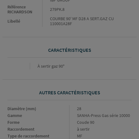
IBP GROUP
Référence
279PK.8
RICHARDSON
COURBE 90' MF D28 A SERT.GAZ CU
Libellé
110001A28F
CARACTÉRISTIQUES
Caractéristiques
À sertir gaz 90°
AUTRES CARACTÉRISTIQUES
Diamètre (mm)
Diamètre
28
(mm)
Gamme
Gamme
SANHA-Press Gas série 10000
Forme
Forme
Coude 90
Raccordement
Raccordement
à sertir
Type de raccordement
Type
MF