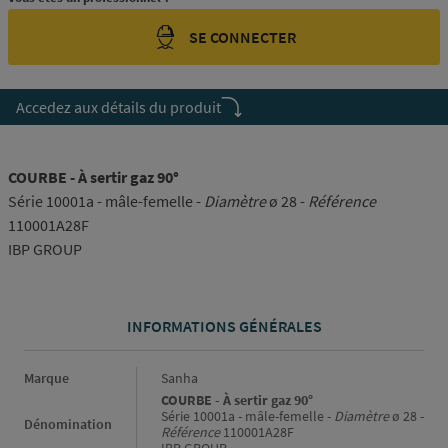
SE CONNECTER
Accedez aux détails du produit
COURBE - À sertir gaz 90°
Série 10001a - mâle-femelle -
Diamètre
ø 28 -
Référence
110001A28F
IBP GROUP
INFORMATIONS GÉNÉRALES
Informations générales
Marque
Sanha
COURBE - À sertir gaz 90°
Série 10001a - mâle-femelle -
Diamètre
ø 28 -
Dénomination
Référence
110001A28F