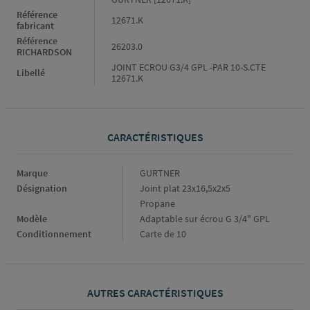
Référence
12671.K
fabricant
Référence
26203.0
RICHARDSON
JOINT ECROU G3/4 GPL -PAR 10-S.CTE
Libellé
12671.K
CARACTÉRISTIQUES
Caractéristiques
Marque
GURTNER
Désignation
Joint plat 23x16,5x2x5
Propane
Modèle
Adaptable sur écrou G 3/4" GPL
Conditionnement
Carte de 10
AUTRES CARACTÉRISTIQUES