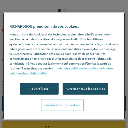
RICHARDSON prend soin de vos cookies.
GURTNER
REF : 26203
Nous utilisons des cookies et des technologies similaires afin d'assurer le bon
fonctionnement de notre site et d'analyser son trafic. Nous les utilisons
également, avec votre consentement, afin de mieux comprendre la façon dont vous
JOINT POUR ECROU - Propane
interagissez avec notre contenu et nos fonctionnalités. En acceptant ce message,
vous consentez à l’utilisation des cookies pour l’ensemble de ces finalités,
conformément à notre Politique d'utilisation des cookies et notre Politique de
GURTNER 12671.K
confidentialité. Vous pouvez également configurer vos préférences à partir de
Désignation
Joint plat 23x16,5x2x5 -
Modèle
Adaptable sur écrou
l’option "Paramètres des cookies”.
Voir notre politique de cookies
Voir notre
G 3/4" GPL -
Conditionnement
Carte de 10 -
Référence
12671.K
politique de confidentialité
Voir la description complète
Tout refuser
Autoriser tous les cookies
Vous avez un projet ?
CONTACTEZ-NOUS
Paramètres des cookies
Vous êtes un professionnel ?