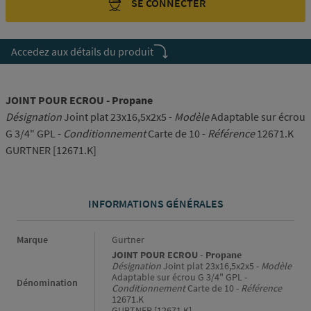
SE CONNECTER
Accedez aux détails du produit
JOINT POUR ECROU - Propane
Désignation
Joint plat 23x16,5x2x5 -
Modèle
Adaptable sur écrou
G 3/4" GPL -
Conditionnement
Carte de 10 -
Référence
12671.K
GURTNER [12671.K]
INFORMATIONS GÉNÉRALES
Informations générales
Marque
Gurtner
JOINT POUR ECROU - Propane
Désignation
Joint plat 23x16,5x2x5 -
Modèle
Adaptable sur écrou G 3/4" GPL -
Dénomination
Conditionnement
Carte de 10 -
Référence
12671.K
GURTNER [12671.K]