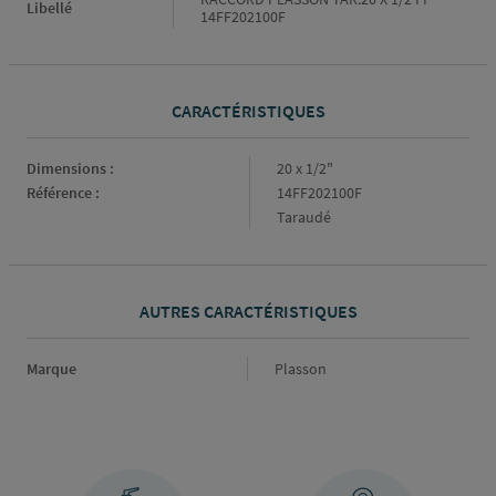
Libellé
14FF202100F
CARACTÉRISTIQUES
Caractéristiques
Dimensions :
20 x 1/2"
Référence :
14FF202100F
Taraudé
AUTRES CARACTÉRISTIQUES
Marque
Marque
Plasson