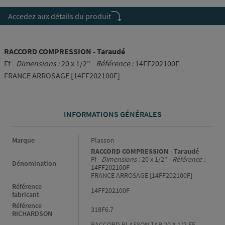
Accedez aux détails du produit
RACCORD COMPRESSION - Taraudé
Ff -
Dimensions :
20 x 1/2" -
Référence :
14FF202100F
FRANCE ARROSAGE [14FF202100F]
INFORMATIONS GÉNÉRALES
Informations générales
Marque
Plasson
RACCORD COMPRESSION - Taraudé
Ff -
Dimensions :
20 x 1/2" -
Référence :
Dénomination
14FF202100F
FRANCE ARROSAGE [14FF202100F]
Référence
14FF202100F
fabricant
Référence
318F6.7
RICHARDSON
RACCORD PLASSON TAR.20 X 1/2 FF