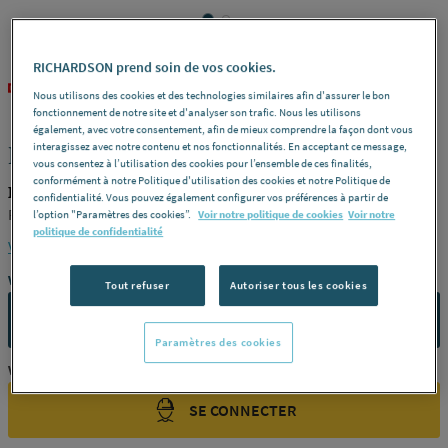
RICHARDSON prend soin de vos cookies.
PLASSON
REF : 318F6
Nous utilisons des cookies et des technologies similaires afin d'assurer le bon
fonctionnement de notre site et d'analyser son trafic. Nous les utilisons
également, avec votre consentement, afin de mieux comprendre la façon dont vous
RACCORD COMPRESSION - Taraudé
interagissez avec notre contenu et nos fonctionnalités. En acceptant ce message,
vous consentez à l’utilisation des cookies pour l’ensemble de ces finalités,
conformément à notre Politique d'utilisation des cookies et notre Politique de
PLASSON 14FF202100F
confidentialité. Vous pouvez également configurer vos préférences à partir de
Ff -
Dimensions :
20 x 1/2" -
Référence :
14FF202100F
l’option "Paramètres des cookies”.
Voir notre politique de cookies
Voir notre
politique de confidentialité
Voir la description complète
Vous avez un projet ?
Tout refuser
Autoriser tous les cookies
CONTACTEZ-NOUS
Paramètres des cookies
Vous êtes un professionnel ?
SE CONNECTER