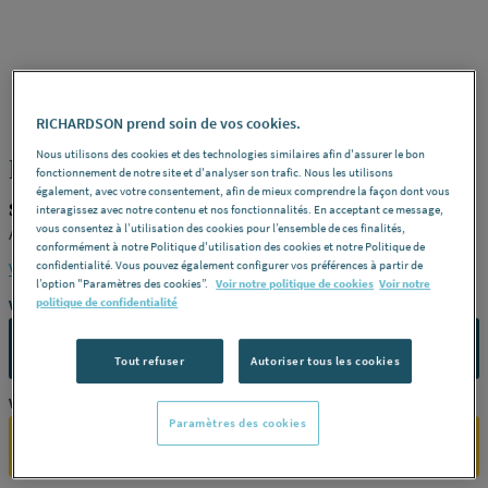
STANDARD
REF : 47102
RICHARDSON prend soin de vos cookies.
Nous utilisons des cookies et des technologies similaires afin d'assurer le bon
FOND - Talon
fonctionnement de notre site et d'analyser son trafic. Nous les utilisons
également, avec votre consentement, afin de mieux comprendre la façon dont vous
STANDARD PRODUIT-47102
interagissez avec notre contenu et nos fonctionnalités. En acceptant ce message,
vous consentez à l’utilisation des cookies pour l’ensemble de ces finalités,
Agrafable -
Dimensions
Développé : 333 mm
conformément à notre Politique d'utilisation des cookies et notre Politique de
confidentialité. Vous pouvez également configurer vos préférences à partir de
Voir la description complète
l’option "Paramètres des cookies”.
Voir notre politique de cookies
Voir notre
politique de confidentialité
Vous avez un projet ?
CONTACTEZ-NOUS
Tout refuser
Autoriser tous les cookies
Vous êtes un professionnel ?
Paramètres des cookies
SE CONNECTER