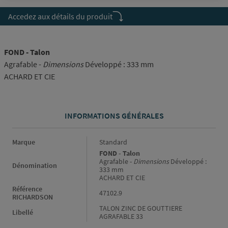
Accedez aux détails du produit
FOND - Talon
Agrafable -
Dimensions
Développé : 333 mm
ACHARD ET CIE
INFORMATIONS GÉNÉRALES
Informations générales
Marque
Standard
FOND - Talon
Agrafable -
Dimensions
Développé :
Dénomination
333 mm
ACHARD ET CIE
Référence
47102.9
RICHARDSON
TALON ZINC DE GOUTTIERE
Libellé
AGRAFABLE 33