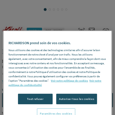
NICOLL
REF : 22676
RICHARDSON prend soin de vos cookies.
NAISSANCE DEMI-RONDE - Centrale
Nous utilisons des cookies et des technologies similaires afin d'assurer le bon
fonctionnement de notre site et d'analyser son trafic. Nous les utilisons
également, avec votre consentement, afin de mieux comprendre la façon dont vous
NICOLL UNAC33B
interagissez avec notre contenu et nos fonctionnalités. En acceptant ce message,
Pour tube de descente lg33 -
Dimensions
ø 100 -
Finition
Blanc -
vous consentez à l’utilisation des cookies pour l’ensemble de ces finalités,
conformément à notre Politique d'utilisation des cookies et notre Politique de
Référence
NAC33B
confidentialité. Vous pouvez également configurer vos préférences à partir de
Voir la description complète
l’option "Paramètres des cookies”.
Voir notre politique de cookies
Voir notre
politique de confidentialité
Vous avez un projet ?
Tout refuser
Autoriser tous les cookies
CONTACTEZ-NOUS
Vous êtes un professionnel ?
Paramètres des cookies