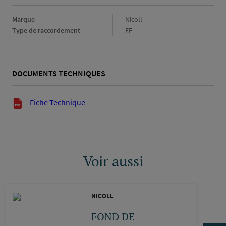
Marque
Marque
Nicoll
Type de raccordement
Type
FF
de
raccordement
DOCUMENTS TECHNIQUES
Documents techniques
Fiche Technique
Voir aussi
NICOLL
FOND DE