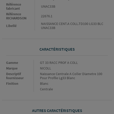
Référence
UNAC33B
fabricant
Référence
22676.1
RICHARDSON
NAISSANCE CENT.A COLL.TD100 LG33 BLC
Libellé
UNAC33B
CARACTÉRISTIQUES
Caractéristiques
Gamme
GT 33 RACC PROF A COLL
Marque
NICOLL
Descriptif
Naissance Centrale A Coller Diametre 100
fournisseur
Pour Profile Lg33 Blanc
Finition
Blanc
Centrale
AUTRES CARACTÉRISTIQUES