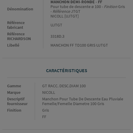
MANCHON DEMI-RONDE - FF
Pour tube de descente ø 100 -
Finition
Gris
Dénomination
-
Référence
JTGT
NICOLL [UJTGT]
Référence
UJTGT
fabricant
Référence
3318D.3
RICHARDSON
Libellé
MANCHON FF TD100 GRIS UJTGT
CARACTÉRISTIQUES
Caractéristiques
Gamme
GT RACC. DESC.DIAM 100
Marque
NICOLL
Descriptif
Manchon Pour Tube De Descente Eau Pluviale
fournisseur
Femelle/Femelle Diametre 100 Gris
Finition
Gris
FF