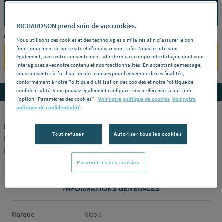
CONTACTEZ-NOUS
RICHARDSON prend soin de vos cookies.
Vous êtes un professionnel ?
Nous utilisons des cookies et des technologies similaires afin d'assurer le bon
fonctionnement de notre site et d'analyser son trafic. Nous les utilisons
SE CONNECTER
également, avec votre consentement, afin de mieux comprendre la façon dont vous
interagissez avec notre contenu et nos fonctionnalités. En acceptant ce message,
vous consentez à l’utilisation des cookies pour l’ensemble de ces finalités,
conformément à notre Politique d'utilisation des cookies et notre Politique de
Accedez aux détails du produit
confidentialité. Vous pouvez également configurer vos préférences à partir de
l’option "Paramètres des cookies”.
Voir notre politique de cookies
Voir notre
politique de confidentialité
MANCHON DEMI-RONDE - FF
Tout refuser
Autoriser tous les cookies
Pour tube de descente ø 100 -
Finition
Gris -
Référence
JTGT
NICOLL [UJTGT]
Paramètres des cookies
INFORMATIONS GÉNÉRALES
Informations générales
Marque
Nicoll