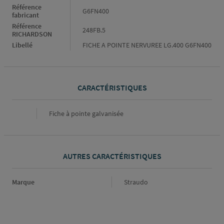
Référence
G6FN400
fabricant
Référence
248FB.5
RICHARDSON
Libellé
FICHE A POINTE NERVUREE LG.400 G6FN400
CARACTÉRISTIQUES
Caractéristiques
Fiche à pointe galvanisée
AUTRES CARACTÉRISTIQUES
Marque
Marque
Straudo