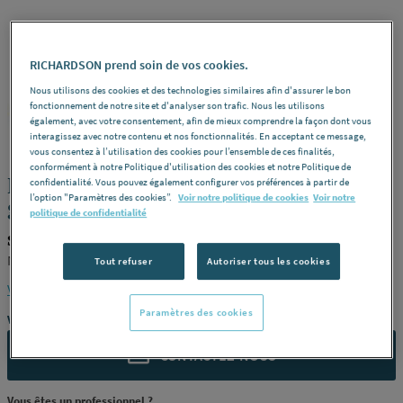
RICHARDSON prend soin de vos cookies.
Nous utilisons des cookies et des technologies similaires afin d'assurer le bon
fonctionnement de notre site et d'analyser son trafic. Nous les utilisons
STRAUDO
REF : 248FB
également, avec votre consentement, afin de mieux comprendre la façon dont vous
interagissez avec notre contenu et nos fonctionnalités. En acceptant ce message,
vous consentez à l’utilisation des cookies pour l’ensemble de ces finalités,
conformément à notre Politique d'utilisation des cookies et notre Politique de
FICHE A POINTE - Fiche à pointe
confidentialité. Vous pouvez également configurer vos préférences à partir de
l’option "Paramètres des cookies”.
Voir notre politique de cookies
Voir notre
galvanisée
politique de confidentialité
STRAUDO G6FN400
Nervurée -
Dimensions
ø 8 mm x L 400 mm -
Référence
G6FN400
Tout refuser
Autoriser tous les cookies
Voir la description complète
Paramètres des cookies
Vous avez un projet ?
CONTACTEZ-NOUS
Vous êtes un professionnel ?