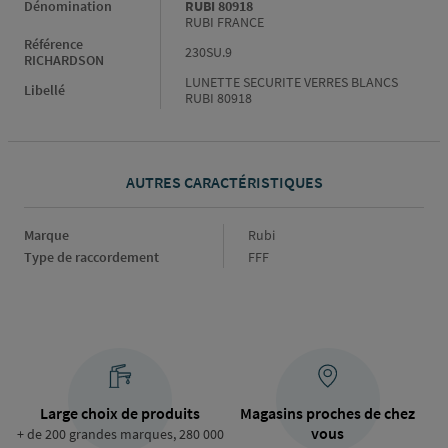
Dénomination
RUBI 80918
RUBI FRANCE
Référence
230SU.9
RICHARDSON
LUNETTE SECURITE VERRES BLANCS
Libellé
RUBI 80918
AUTRES CARACTÉRISTIQUES
Marque
Marque
Rubi
Type de raccordement
Type
FFF
de
raccordement
Large choix de produits
Magasins proches de chez
vous
+ de 200 grandes marques, 280 000