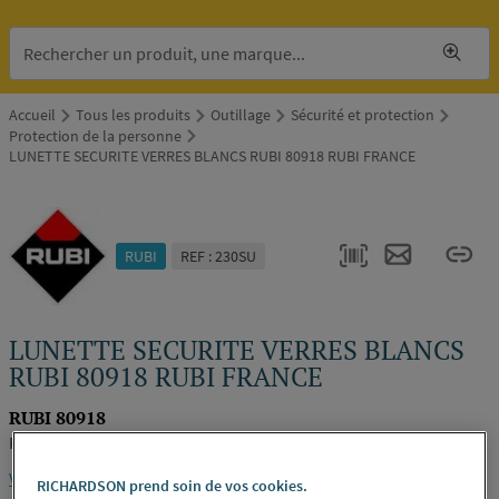
Accueil
Tous les produits
Outillage
Sécurité et protection
Protection de la personne
LUNETTE SECURITE VERRES BLANCS RUBI 80918 RUBI FRANCE
RUBI
REF : 230SU
LUNETTE SECURITE VERRES BLANCS
RUBI 80918 RUBI FRANCE
RUBI 80918
RUBI FRANCE
Voir la description complète
RICHARDSON prend soin de vos cookies.