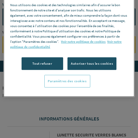
Vous avez un projet ?
Nous utilisons des cookies et des technologies similaires afin d'assurer le bon
fonctionnement de notre site et d'analyser son trafic. Nous les utilisons
également, avec votre consentement, afin de mieux comprendre la façon dont vous
CONTACTEZ-NOUS
interagissez avec notre contenu et nos fonctionnalités. En acceptant ce message,
vous consentez à l’utilisation des cookies pour l’ensemble de ces finalités,
conformément à notre Politique d'utilisation des cookies et notre Politique de
Vous êtes un professionnel ?
confidentialité. Vous pouvez également configurer vos préférences à partir de
l’option "Paramètres des cookies”.
Voir notre politique de cookies
Voir notre
SE CONNECTER
politique de confidentialité
Tout refuser
Autoriser tous les cookies
Accedez aux détails du produit
Paramètres des cookies
LUNETTE SECURITE VERRES BLANCS RUBI 80918
RUBI FRANCE
INFORMATIONS GÉNÉRALES
Informations générales
LUNETTE SECURITE VERRES BLANCS