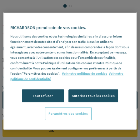
MILWAUKEE
REF : 2689H
RICHARDSON prend soin de vos cookies.
Nous utilisons des cookies et des technologies similaires afin d'assurer le bon
fonctionnement de notre site et d'analyser son trafic. Nous les utilisons
COUPE - Couteau pour plaque de plâtre
également, avec votre consentement, afin de mieux comprendre la façon dont vous
interagissez avec notre contenu et nos fonctionnalités. En acceptant ce message,
vous consentez à l’utilisation des cookies pour l’ensemble de ces finalités,
MILWAUKEE 48220305
conformément à notre Politique d'utilisation des cookies et notre Politique de
Désignation
150 mm -
Référence
48220305
confidentialité. Vous pouvez également configurer vos préférences à partir de
l’option "Paramètres des cookies”.
Voir notre politique de cookies
Voir notre
Voir la description complète
politique de confidentialité
Vous avez un projet ?
Tout refuser
Autoriser tous les cookies
CONTACTEZ-NOUS
Paramètres des cookies
Vous êtes un professionnel ?
SE CONNECTER