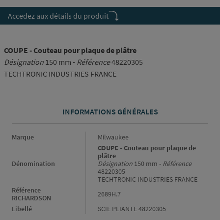
Accedez aux détails du produit
COUPE - Couteau pour plaque de plâtre
Désignation
150 mm -
Référence
48220305
TECHTRONIC INDUSTRIES FRANCE
INFORMATIONS GÉNÉRALES
Informations générales
Marque
Milwaukee
COUPE - Couteau pour plaque de
plâtre
Dénomination
Désignation
150 mm -
Référence
48220305
TECHTRONIC INDUSTRIES FRANCE
Référence
2689H.7
RICHARDSON
Libellé
SCIE PLIANTE 48220305