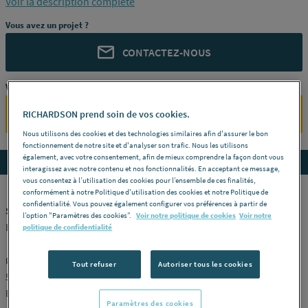
Voir la description complète
576010
Vous avez un projet ?
CONTACTEZ-NOUS
Vous êtes un professionnel ?
SE CONNECTER
RICHARDSON prend soin de vos cookies.
Nous utilisons des cookies et des technologies similaires afin d'assurer le bon
fonctionnement de notre site et d'analyser son trafic. Nous les utilisons
également, avec votre consentement, afin de mieux comprendre la façon dont vous
Accedez aux détails du produit
interagissez avec notre contenu et nos fonctionnalités. En acceptant ce message,
vous consentez à l’utilisation des cookies pour l’ensemble de ces finalités,
conformément à notre Politique d'utilisation des cookies et notre Politique de
confidentialité. Vous pouvez également configurer vos préférences à partir de
SERTISSEUSE ELECTRIQUE PAR ECRASEMENT - Akku-Press
l’option "Paramètres des cookies”.
Voir notre politique de cookies
Voir notre
Electrohydraulique 22 v acc sur accu avec retour automatique -
politique de confidentialité
Tension / batterie:
Li-Ion 21,6 V – 2,5 Ah -
Capacité de sertissage:
Ø 10 – 75 mm (jusqu’à 110 mm selon le système) -
Référence
Tout refuser
Autoriser tous les cookies
576010
REMS [576010 R220]
Paramètres des cookies