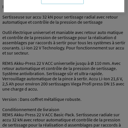
REMS AKKU-PRESS 22V ACC BASIC-PACK
Sertisseuse sur accu 32 kN pour sertissage radial avec retour
automatique et contrôle de la pression de sertissage
Outil électrique universel et maniable avec retour auto matique
et contrôle de la pression de sertissage pour la réalisation d
assemblages par raccords à sertir pour tous les systèmes à sertir
courants. Li-Ion 22 V Technology. Pour fonctionnement sur accu
et sur secteur.
REMS Akku-Press 22 V ACC universelle jusqu à Ø 110 mm. Avec
retour automatique et contrôle de la pression de sertissage.
Système antivibration. Sertissage sûr et ultra-rapide.
Verrouillage automatique de la pince à sertir. Accu Li-Ion 21,6 V,
2,5 Ah pour environ 200 sertissages Viega Profi press DN 15 avec
une charge d accu.
Version : Dans coffret métallique robuste.
Conditionnement de livraison
REMS Akku-Press 22 V ACC Basic-Pack. Sertisseuse radiale sur
accu 32 kN avec retour automatique et contrôle de la pression
de sertissage pour la réalisation d assemblages par raccords à