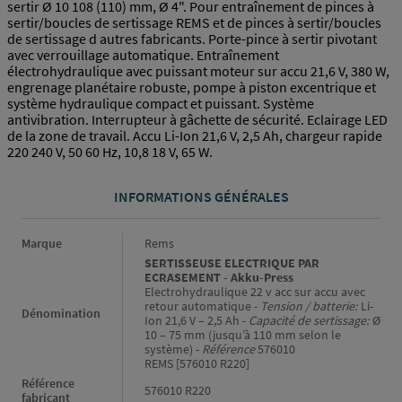
sertir Ø 10 108 (110) mm, Ø 4". Pour entraînement de pinces à
sertir/boucles de sertissage REMS et de pinces à sertir/boucles
de sertissage d autres fabricants. Porte-pince à sertir pivotant
avec verrouillage automatique. Entraînement
électrohydraulique avec puissant moteur sur accu 21,6 V, 380 W,
engrenage planétaire robuste, pompe à piston excentrique et
système hydraulique compact et puissant. Système
antivibration. Interrupteur à gâchette de sécurité. Eclairage LED
de la zone de travail. Accu Li-Ion 21,6 V, 2,5 Ah, chargeur rapide
220 240 V, 50 60 Hz, 10,8 18 V, 65 W.
INFORMATIONS GÉNÉRALES
Informations générales
Marque
Rems
SERTISSEUSE ELECTRIQUE PAR
ECRASEMENT - Akku-Press
Electrohydraulique 22 v acc sur accu avec
retour automatique -
Tension / batterie:
Li-
Dénomination
Ion 21,6 V – 2,5 Ah -
Capacité de sertissage:
Ø
10 – 75 mm (jusqu’à 110 mm selon le
système) -
Référence
576010
REMS [576010 R220]
Référence
576010 R220
fabricant