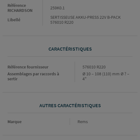
Référence
259K0.1
RICHARDSON
SERTISSEUSE AKKU-PRESS 22V B-PACK
Libellé
576010 R220
CARACTÉRISTIQUES
Caractéristiques
Référence fournisseur
576010 R220
Assemblages par raccords à
Ø 10 – 108 (110) mm Ø ? –
sertir
4"
AUTRES CARACTÉRISTIQUES
Marque
Marque
Rems