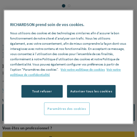
RICHARDSON prend soin de vos cookies.
PROGALVA
REF : 31503
Nous utilisons des cookies et des technologies similaires afin d'assurer le bon
fonctionnement de notre site et d'analyser son trafic. Nous les utilisons
également, avec votre consentement, afin de mieux comprendre la façon dont vous
HERISSON - Ramonage par le bas -
interagissez avec notre contenu et nos fonctionnalités. En acceptant ce message,
Polyamide
vous consentez à l’utilisation des cookies pour l’ensemble de ces finalités,
conformément à notre Politique d'utilisation des cookies et notre Politique de
confidentialité. Vous pouvez également configurer vos préférences à partir de
PROGALVA 1614
l’option "Paramètres des cookies”.
Voir notre politique de cookies
Voir notre
Raccord 12 x 175 - rond -
Dimensions
ø 250 -
Filetage
ø 1.5 -
politique de confidentialité
Référence
1614
Voir la description complète
Tout refuser
Autoriser tous les cookies
Vous avez un projet ?
Paramètres des cookies
CONTACTEZ-NOUS
Vous êtes un professionnel ?