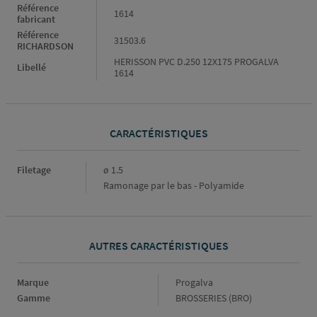
Référence
1614
fabricant
Référence
31503.6
RICHARDSON
HERISSON PVC D.250 12X175 PROGALVA
Libellé
1614
CARACTÉRISTIQUES
Caractéristiques
Filetage
ø 1.5
Ramonage par le bas - Polyamide
AUTRES CARACTÉRISTIQUES
Marque
Marque
Progalva
Gamme
Gamme
BROSSERIES (BRO)