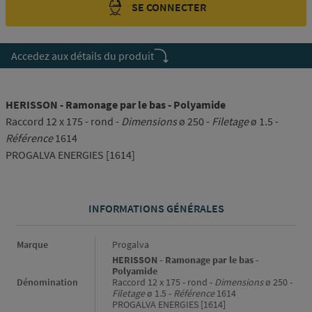
SE CONNECTER
Accedez aux détails du produit
HERISSON - Ramonage par le bas - Polyamide
Raccord 12 x 175 - rond -
Dimensions
ø 250 -
Filetage
ø 1.5 -
Référence
1614
PROGALVA ENERGIES [1614]
INFORMATIONS GÉNÉRALES
Informations générales
Marque
Progalva
HERISSON - Ramonage par le bas -
Polyamide
Dénomination
Raccord 12 x 175 - rond -
Dimensions
ø 250 -
Filetage
ø 1.5 -
Référence
1614
PROGALVA ENERGIES [1614]