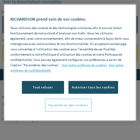
Voir la description complète
Vous avez un projet ?
RICHARDSON prend soin de vos cookies.
CONTACTEZ-NOUS
Nous utilisons des cookies et des technologies similaires afin d'assurer le bon
fonctionnement de notre site et d'analyser son trafic. Nous les utilisons
également, avec votre consentement, afin de mieux comprendre la façon dont vous
Vous êtes un professionnel ?
interagissez avec notre contenu et nos fonctionnalités. En acceptant ce message,
vous consentez à l’utilisation des cookies pour l’ensemble de ces finalités,
SE CONNECTER
conformément à notre Politique d'utilisation des cookies et notre Politique de
confidentialité. Vous pouvez également configurer vos préférences à partir de
l’option "Paramètres des cookies”.
Voir notre politique de cookies
Voir notre
politique de confidentialité
Accedez aux détails du produit
Tout refuser
Autoriser tous les cookies
COUPE TUBE PLASTIQUE - Coupe tube Guillotine
Modèle n°2 -
Modèle
N°2 -
Ø ext. tube (pouce)
8 -
Référence
Paramètres des cookies
211522
VIRAX [211522]