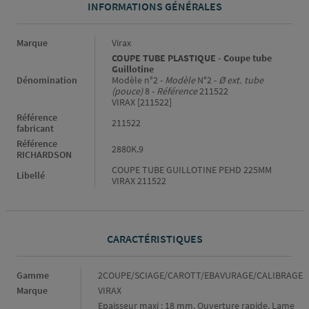
INFORMATIONS GÉNÉRALES
Informations générales
Marque
Virax
COUPE TUBE PLASTIQUE - Coupe tube
Guillotine
Dénomination
Modèle n°2 -
Modèle
N°2 -
Ø ext. tube
(pouce)
8 -
Référence
211522
VIRAX [211522]
Référence
211522
fabricant
Référence
2880K.9
RICHARDSON
COUPE TUBE GUILLOTINE PEHD 225MM
Libellé
VIRAX 211522
CARACTÉRISTIQUES
Caractéristiques
Gamme
2COUPE/SCIAGE/CAROTT/EBAVURAGE/CALIBRAGE
Marque
VIRAX
Epaisseur maxi : 18 mm. Ouverture rapide. Lame