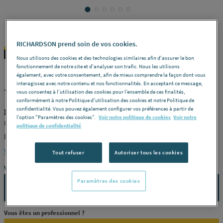
RICHARDSON prend soin de vos cookies.
DIAGER
REF : 287VT
Nous utilisons des cookies et des technologies similaires afin d'assurer le bon
fonctionnement de notre site et d'analyser son trafic. Nous les utilisons
également, avec votre consentement, afin de mieux comprendre la façon dont vous
interagissez avec notre contenu et nos fonctionnalités. En acceptant ce message,
VISSAGE - Embout torsion
vous consentez à l’utilisation des cookies pour l’ensemble de ces finalités,
conformément à notre Politique d'utilisation des cookies et notre Politique de
confidentialité. Vous pouvez également configurer vos préférences à partir de
DIAGER U643T15
l’option "Paramètres des cookies”.
Voir notre politique de cookies
Voir notre
U643t -
Modèle
TX15 -
Dimension (mm)
25 -
Conditionnement
5
politique de confidentialité
pièces -
Référence
U643T15
Voir la description complète
Tout refuser
Autoriser tous les cookies
Vous avez un projet ?
Paramètres des cookies
CONTACTEZ-NOUS
Vous êtes un professionnel ?