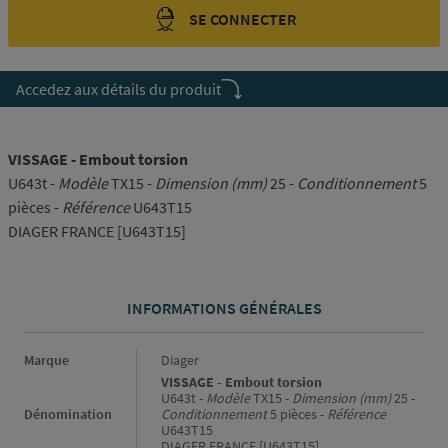
SE CONNECTER
Accedez aux détails du produit
VISSAGE - Embout torsion
U643t -
Modèle
TX15 -
Dimension (mm)
25 -
Conditionnement
5
pièces -
Référence
U643T15
DIAGER FRANCE [U643T15]
INFORMATIONS GÉNÉRALES
Informations générales
Marque
Diager
VISSAGE - Embout torsion
U643t -
Modèle
TX15 -
Dimension (mm)
25 -
Dénomination
Conditionnement
5 pièces -
Référence
U643T15
DIAGER FRANCE [U643T15]