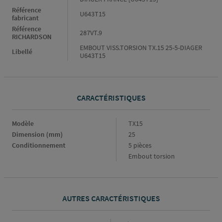
Référence
U643T15
fabricant
Référence
287VT.9
RICHARDSON
EMBOUT VISS.TORSION TX.15 25-5-DIAGER
Libellé
U643T15
CARACTÉRISTIQUES
Caractéristiques
Modèle
TX15
Dimension (mm)
25
Conditionnement
5 pièces
Embout torsion
AUTRES CARACTÉRISTIQUES