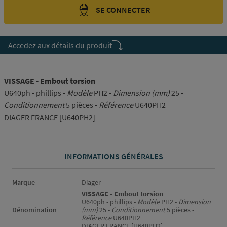
SE CONNECTER
Accedez aux détails du produit
VISSAGE - Embout torsion
U640ph - phillips -
Modèle
PH2 -
Dimension (mm)
25 -
Conditionnement
5 pièces -
Référence
U640PH2
DIAGER FRANCE [U640PH2]
INFORMATIONS GÉNÉRALES
Informations générales
Marque
Diager
VISSAGE - Embout torsion
U640ph - phillips -
Modèle
PH2 -
Dimension
Dénomination
(mm)
25 -
Conditionnement
5 pièces -
Référence
U640PH2
DIAGER FRANCE [U640PH2]