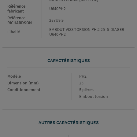
Référence
U640PH2
fabricant
Référence
287U9.9
RICHARDSON
EMBOUT VISS.TORSION PH.2 25 -5-DIAGER
Libellé
U640PH2
CARACTÉRISTIQUES
Caractéristiques
Modèle
PH2
Dimension (mm)
25
Conditionnement
5 pièces
Embout torsion
AUTRES CARACTÉRISTIQUES