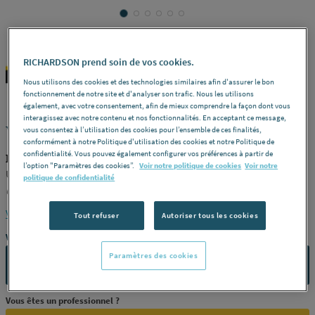
RICHARDSON prend soin de vos cookies.
DIAGER
REF : 287U9
Nous utilisons des cookies et des technologies similaires afin d'assurer le bon
fonctionnement de notre site et d'analyser son trafic. Nous les utilisons
également, avec votre consentement, afin de mieux comprendre la façon dont vous
interagissez avec notre contenu et nos fonctionnalités. En acceptant ce message,
VISSAGE - Embout torsion
vous consentez à l’utilisation des cookies pour l’ensemble de ces finalités,
conformément à notre Politique d'utilisation des cookies et notre Politique de
confidentialité. Vous pouvez également configurer vos préférences à partir de
DIAGER U640PH2
l’option "Paramètres des cookies”.
Voir notre politique de cookies
Voir notre
U640ph - phillips -
Modèle
PH2 -
Dimension (mm)
25 -
politique de confidentialité
Conditionnement
5 pièces -
Référence
U640PH2
Voir la description complète
Tout refuser
Autoriser tous les cookies
Vous avez un projet ?
Paramètres des cookies
CONTACTEZ-NOUS
Vous êtes un professionnel ?